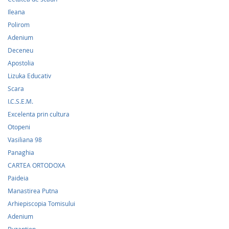
Ileana
Polirom
Adenium
Deceneu
Apostolia
Lizuka Educativ
Scara
I.C.S.E.M.
Excelenta prin cultura
Otopeni
Vasiliana 98
Panaghia
CARTEA ORTODOXA
Paideia
Manastirea Putna
Arhiepiscopia Tomisului
Adenium