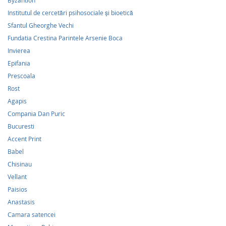
Byzantion
Institutul de cercetări psihosociale şi bioetică
Sfantul Gheorghe Vechi
Fundatia Crestina Parintele Arsenie Boca
Invierea
Epifania
Prescoala
Rost
Agapis
Compania Dan Puric
Bucuresti
Accent Print
Babel
Chisinau
Vellant
Paisios
Anastasis
Camara satencei