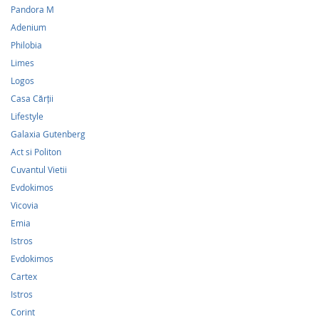
Pandora M
Adenium
Philobia
Limes
Logos
Casa Cărții
Lifestyle
Galaxia Gutenberg
Act si Politon
Cuvantul Vietii
Evdokimos
Vicovia
Emia
Istros
Evdokimos
Cartex
Istros
Corint