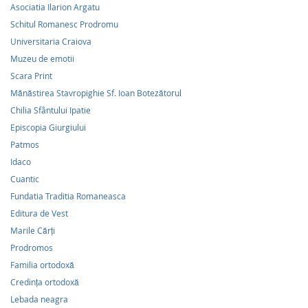
Asociatia Ilarion Argatu
Schitul Romanesc Prodromu
Universitaria Craiova
Muzeu de emotii
Scara Print
Mănăstirea Stavropighie Sf. Ioan Botezătorul
Chilia Sfântului Ipatie
Episcopia Giurgiului
Patmos
Idaco
Cuantic
Fundatia Traditia Romaneasca
Editura de Vest
Marile Cărți
Prodromos
Familia ortodoxă
Credinţa ortodoxă
Lebada neagra