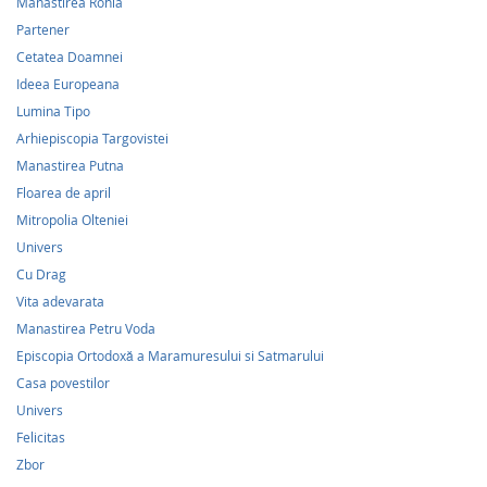
Manastirea Rohia
Partener
Cetatea Doamnei
Ideea Europeana
Lumina Tipo
Arhiepiscopia Targovistei
Manastirea Putna
Floarea de april
Mitropolia Olteniei
Univers
Cu Drag
Vita adevarata
Manastirea Petru Voda
Episcopia Ortodoxă a Maramuresului si Satmarului
Casa povestilor
Univers
Felicitas
Zbor