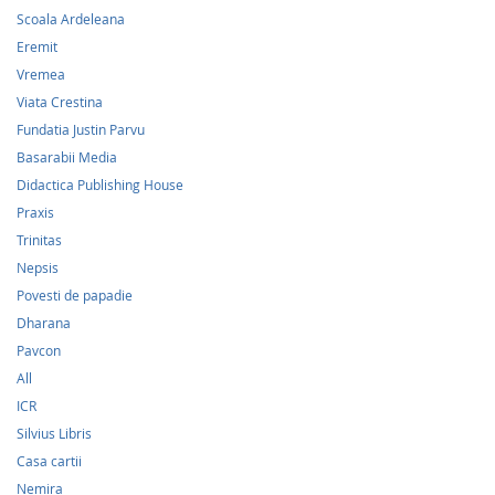
Scoala Ardeleana
Eremit
Vremea
Viata Crestina
Fundatia Justin Parvu
Basarabii Media
Didactica Publishing House
Praxis
Trinitas
Nepsis
Povesti de papadie
Dharana
Pavcon
All
ICR
Silvius Libris
Casa cartii
Nemira