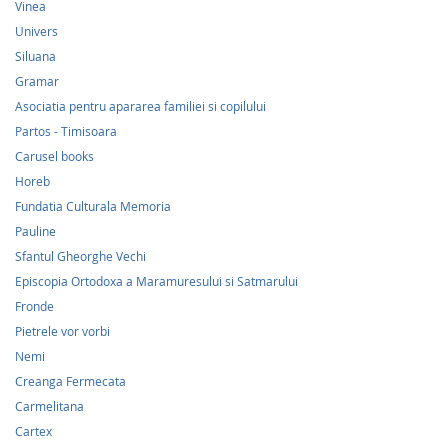
Vinea
Univers
Siluana
Gramar
Asociatia pentru apararea familiei si copilului
Partos - Timisoara
Carusel books
Horeb
Fundatia Culturala Memoria
Pauline
Sfantul Gheorghe Vechi
Episcopia Ortodoxa a Maramuresului si Satmarului
Fronde
Pietrele vor vorbi
Nemi
Creanga Fermecata
Carmelitana
Cartex