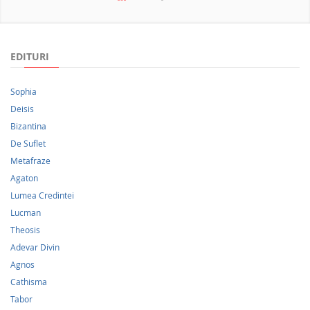
NOUTATI 2026
EDITURI
Sophia
Deisis
Bizantina
De Suflet
Metafraze
Agaton
Lumea Credintei
Lucman
Theosis
Adevar Divin
Agnos
Cathisma
Tabor