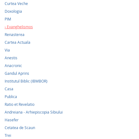
Curtea Veche
Doxologia
PIM
Evanghelismos
Renasterea
Cartea Actuala
Via
Anestis
Anacronic
Gandul Aprins
Institutul Biblic (IBMBOR)
Casa
Publica
Ratio et Revelatio
Andreiana - Arhiepiscopia Sibiului
Hasefer
Cetatea de Scaun
Trei