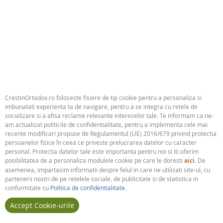
Am fost la Sfintii Rafail, Nicolae si Irina
13,74Lei
Multumesc Sfintilor Rafail, Nicolae si Irina ca m-au ajutat sa astern pe
hartie aceasta carte. Am scris-o cu mult drag. As putea spune ca este
povestea calatoriei mele in insula Sfintilor. M-au primit cu bratele
deschise si s-au ingrijit de mine pe...
[...]
CrestinOrtodox.ro foloseste fisiere de tip cookie pentru a personaliza si
imbunatati experienta ta de navigare, pentru a se integra cu retele de
Categorie:
Alte Carti
socializare si a afisa reclame relevante intereselor tale. Te informam ca ne-
am actualizat politicile de confidentialitate, pentru a implementa cele mai
Publicat:
Evanghelismos
recente modificari propuse de Regulamentul (UE) 2016/679 privind protectia
persoanelor fizice în ceea ce priveste prelucrarea datelor cu caracter
personal. Protectia datelor tale este importanta pentru noi si iti oferim
posibilitatea de a personaliza modulele cookie pe care le doresti
aici
. De
asemenea, impartasim informatii despre felul in care ne utilizati site-ul, cu
partenerii nostri de pe retelele sociale, de publicitate si de statistica in
conformitate cu
Politica de confidentialitate
.
Accept Cookie-urile