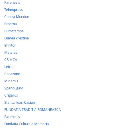
Parenesis
Tehnopress
Contra Mundum
Proema
Eurostampa
Lumea crestina
Imnitor
Mateias
CRIMCA
Letras
Bookzone
Miriam T
Spandugino
Crigarux
Sfantul Ioan Casian
FUNDATIA TRADITIA ROMANEASCA
Parenesis
Fundatia Culturala Memoria