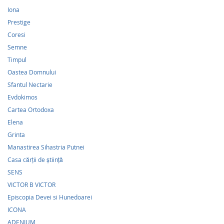
Iona
Prestige
Coresi
Semne
Timpul
Oastea Domnului
Sfantul Nectarie
Evdokimos
Cartea Ortodoxa
Elena
Grinta
Manastirea Sihastria Putnei
Casa cărţii de ştiinţă
SENS
VICTOR B VICTOR
Episcopia Devei si Hunedoarei
ICONA
ADENIUM