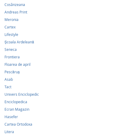
Cosânzeana
Andreas Print
Meronia
Cartex
Lifestyle
Școala Ardeleană
Seneca
Frontiera
Floarea de april
Pescăruş
Asab
Tact
Univers Enciclopedic
Enciclopedica
Ecran Magazin
Hasefer
Cartea Ortodoxa
Litera