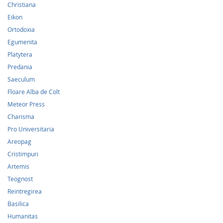
Christiana
Eikon
Ortodoxia
Egumenita
Platytera
Predania
Saeculum
Floare Alba de Colt
Meteor Press
Charisma
Pro Universitaria
Areopag
Cristimpuri
Artemis
Teognost
Reintregirea
Basilica
Humanitas