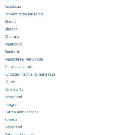
Anastasia
Universitatea Ion Mincu
Blasco
Blassco
Dharana
Manuscris
Bonifaciu
Manastirea Petru Voda
Viata si sanatate
Fundatia Traditia Romaneasca
Librex
Paralela 45
Neverland
Integral
Cartea Romaneasca
Seneca
Neverland
Cetatea de scaun