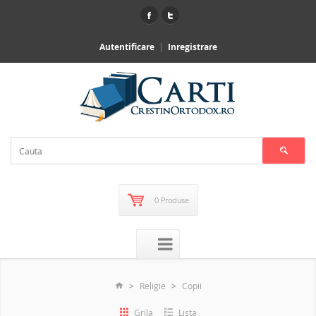
Autentificare
Inregistrare
0 Produse
Religie
Copii
Grila
Lista