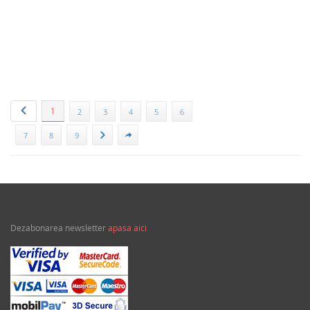
frumoasă, dar scurtă prietenie.
[...]
Publicat:
Curtea Veche
1
2
3
4
5
6
7
8
9
Dezabonarea newsletter
apasa aici