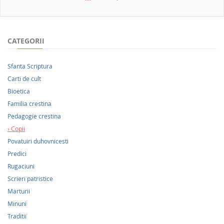
NOUTATI 2026
CATEGORII
Sfanta Scriptura
Carti de cult
Bioetica
Familia crestina
Pedagogie crestina
Copii
Povatuiri duhovnicesti
Predici
Rugaciuni
Scrieri patristice
Marturii
Minuni
Traditii