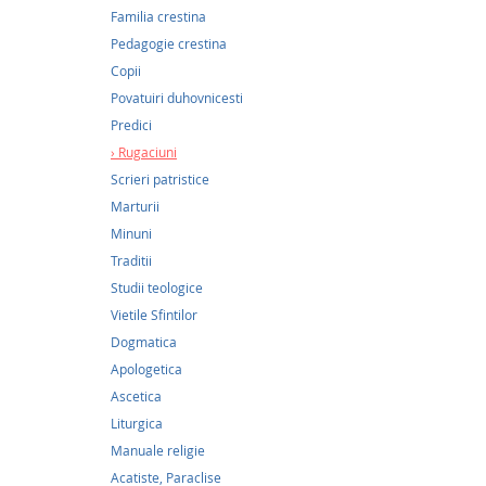
Familia crestina
Pedagogie crestina
Copii
Povatuiri duhovnicesti
Predici
Rugaciuni
Scrieri patristice
Marturii
Minuni
Traditii
10,5
Studii teologice
Vietile Sfintilor
Acatis
Panta
Dogmatica
Apologetica
10,57Le
Ascetica
Acatist
Liturgica
Pantana
Manuale religie
este, î
Acatiste, Paraclise
Maicii 