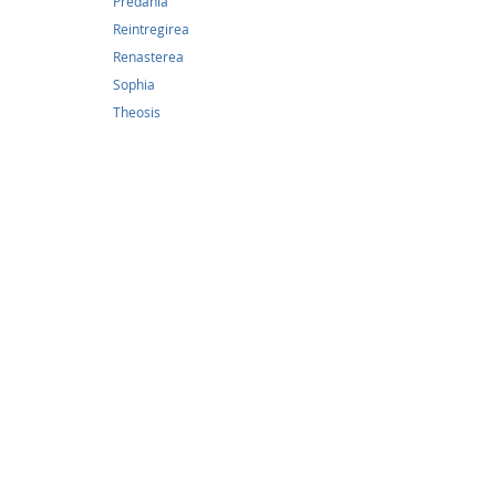
Predania
8,46
Reintregirea
Renasterea
Rugaci
copiilo
Sophia
Theosis
8,46Lei
Atotput
Părinte
bunătat
dăruit c
lauda i
învredn
să-mi po