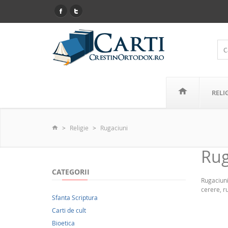
RELI
Religie
Rugaciuni
Rug
CATEGORII
Rugaciuni
cerere, r
Sfanta Scriptura
Carti de cult
Bioetica