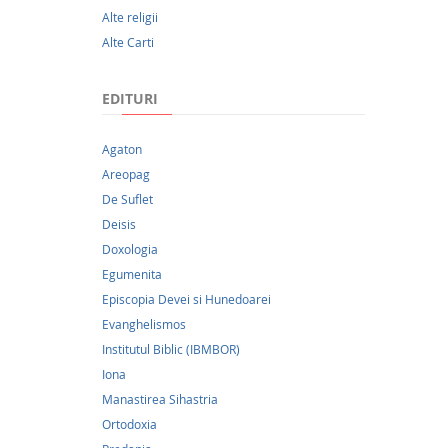
Buneives
Alte religii
în mod 
Alte Carti
Născăt
EDITURI
Agaton
Areopag
De Suflet
Deisis
Doxologia
Egumenita
Episcopia Devei si Hunedoarei
Evanghelismos
Institutul Biblic (IBMBOR)
Iona
Manastirea Sihastria
Ortodoxia