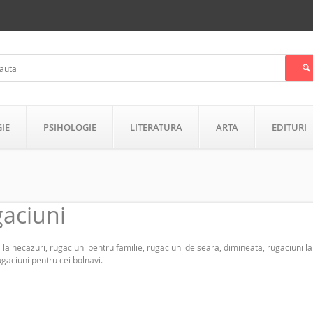
GIE
PSIHOLOGIE
LITERATURA
ARTA
EDITURI
aciuni
 la necazuri, rugaciuni pentru familie, rugaciuni de seara, dimineata, rugaciuni l
ugaciuni pentru cei bolnavi.