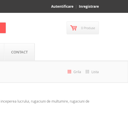
Autentificare
Inregistrare
0 Produse
CONTACT
Grila
Lista
a inceperea lucrului, rugaciuni de multumire, rugaciuni de