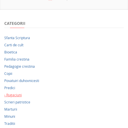
NOUTATI 2026
CATEGORII
Sfanta Scriptura
Carti de cult
Bioetica
Familia crestina
Pedagogie crestina
Copii
Povatuiri duhovnicesti
Predici
Rugaciuni
Scrieri patristice
Marturii
Minuni
Traditii