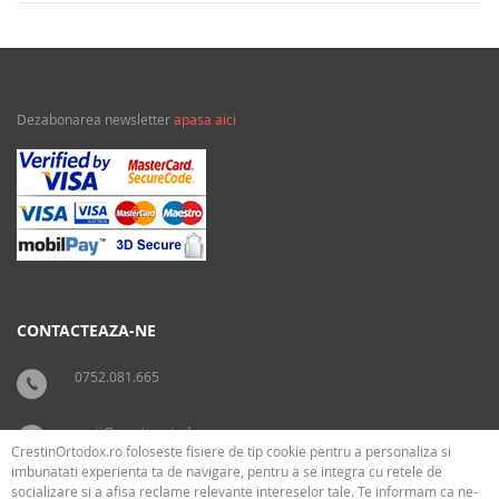
Dezabonarea newsletter
apasa aici
CONTACTEAZA-NE
0752.081.665
carti@crestinortodox.ro
CrestinOrtodox.ro foloseste fisiere de tip cookie pentru a personaliza si
imbunatati experienta ta de navigare, pentru a se integra cu retele de
socializare si a afisa reclame relevante intereselor tale. Te informam ca ne-