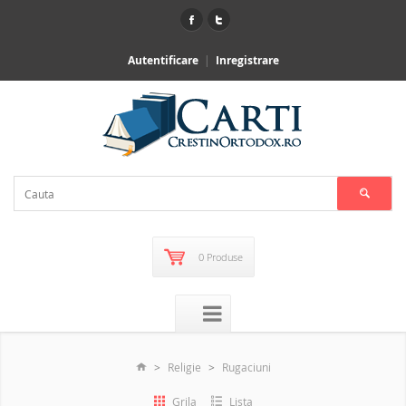
Autentificare
Inregistrare
0 Produse
Religie
Rugaciuni
Grila
Lista