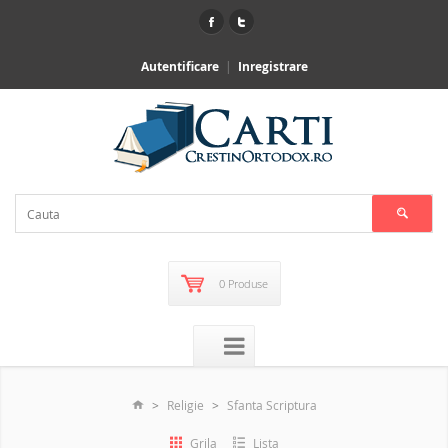
Autentificare
Inregistrare
0 Produse
Religie
Sfanta Scriptura
Grila
Lista