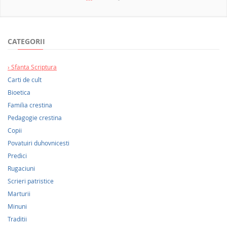
NOUTATI 2026
CATEGORII
Sfanta Scriptura
Carti de cult
Bioetica
Familia crestina
Pedagogie crestina
Copii
Povatuiri duhovnicesti
Predici
Rugaciuni
Scrieri patristice
Marturii
Minuni
Traditii