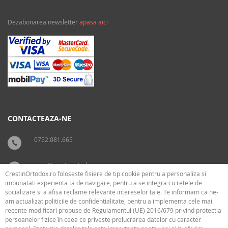
Dezabonarea newsletter
apasa aici
CONTACTEAZA-NE
0752.081.665
carti@crestinortodox.ro
CrestinOrtodox.ro foloseste fisiere de tip cookie pentru a personaliza si
imbunatati experienta ta de navigare, pentru a se integra cu retele de
socializare si a afisa reclame relevante intereselor tale. Te informam ca ne-
SUPORT
LEGAL
am actualizat politicile de confidentialitate, pentru a implementa cele mai
recente modificari propuse de Regulamentul (UE) 2016/679 privind protectia
persoanelor fizice în ceea ce priveste prelucrarea datelor cu caracter
› Cum livram
› Cookies