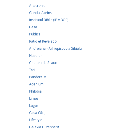
Anacronic
Noul Te
Parinti
Gandul Aprins
Institutul Biblic (IBMBOR)
56,03Le
Casa
După se
Publica
ale căr
Ratio et Revelatio
cu cărț
Andreiana - Arhiepiscopia Sibiului
Usca se
marele t
Hasefer
răsărit
Cetatea de Scaun
apusean
Trei
Pandora M
Categori
Adenium
Philobia
Limes
Logos
Casa Cărții
Lifestyle
Galaxia Gutenberg