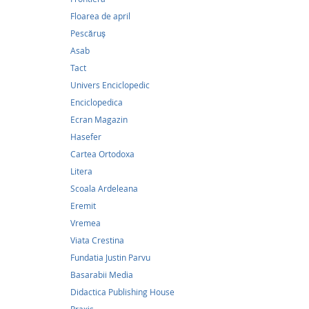
apusea
Floarea de april
Pescăruş
Categori
Asab
Tact
Univers Enciclopedic
Enciclopedica
Ecran Magazin
Hasefer
Cartea Ortodoxa
Litera
Scoala Ardeleana
Eremit
Vremea
Viata Crestina
Fundatia Justin Parvu
Basarabii Media
Didactica Publishing House
13,7