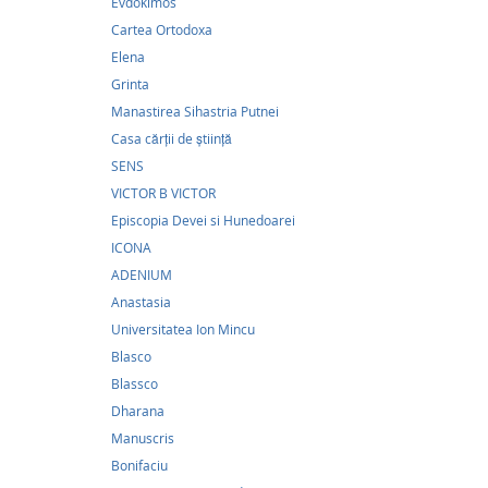
Evdokimos
Cartea Ortodoxa
Elena
Grinta
Manastirea Sihastria Putnei
Casa cărţii de ştiinţă
SENS
VICTOR B VICTOR
Episcopia Devei si Hunedoarei
ICONA
23,2
ADENIUM
Anastasia
Cartea
Universitatea Ion Mincu
23,26Le
Blasco
Blassco
Cele 20
Dharana
volum a
Faceboo
Manuscris
Pentru a
Bonifaciu
să le r