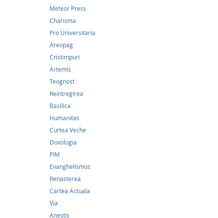
Meteor Press
Charisma
Categori
Pro Universitaria
Areopag
Cristimpuri
Artemis
Teognost
Reintregirea
Basilica
Humanitas
Curtea Veche
Doxologia
PIM
Evanghelismos
Renasterea
Cartea Actuala
Via
56,0
Anestis