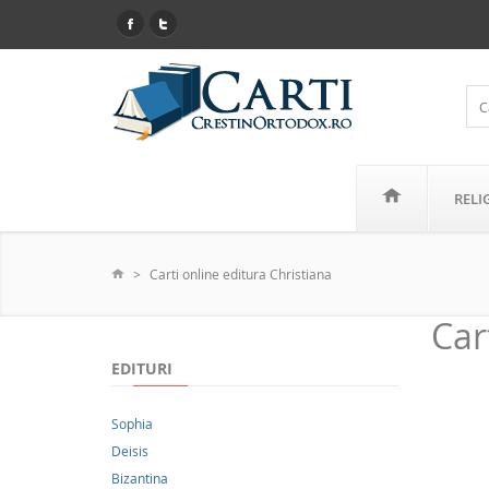
RELI
Carti online editura Christiana
Car
EDITURI
Sophia
Deisis
Bizantina