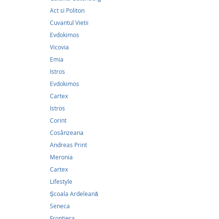
Act si Politon
Cuvantul Vietii
Evdokimos
Vicovia
Emia
Istros
Evdokimos
Cartex
56,0
Istros
Corint
Noul Te
Parinti
Cosânzeana
Andreas Print
56,03Le
Meronia
Cartex
După se
cărțilo
Lifestyle
cărțile
Școala Ardeleană
Usca se
marele t
Seneca
răsărit
Frontiera