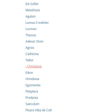
De Suflet
Metafraze
Agaton
Lumea Credintei
Lucman
Theosis
Adevar Divin
Agnos
23,2
Cathisma
Carte 
Tabor
toate z
Christiana
Eikon
23,26Le
Ortodoxia
Alcătuit
Egumenita
Basarab
Platytera
Gurie G
actuali
Predania
cărticic
Saeculum
mai bin
Floare Alba de Colt
ortodox