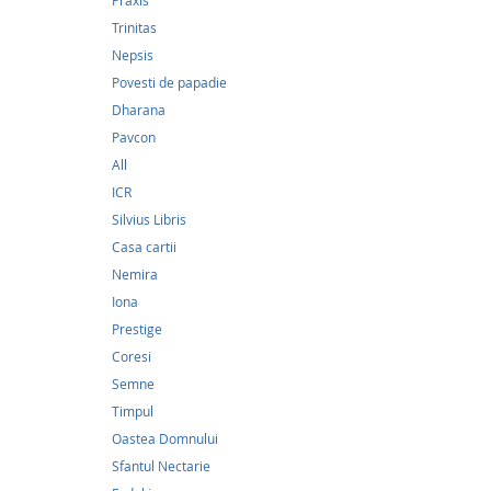
Praxis
Trinitas
Nevoia
Nepsis
Pitest
martir
Povesti de papadie
Dharana
13,74Le
Pavcon
Cartea 
All
Peniten
ICR
și Târgu
Silvius Libris
opresiv,
condiți
Casa cartii
obiecti
Nemira
un stud
Iona
Prestige
Categori
Coresi
Semne
Timpul
Oastea Domnului
Sfantul Nectarie