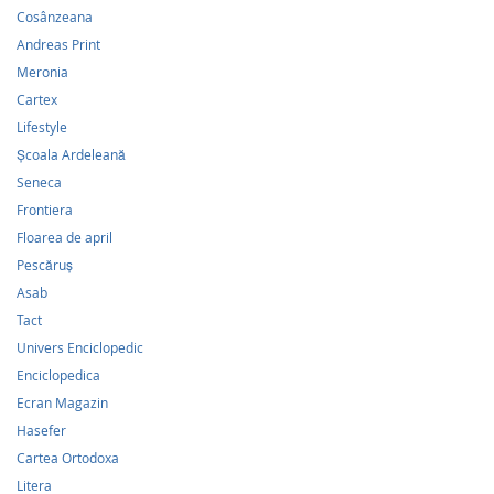
Cosânzeana
Andreas Print
Meronia
Cartex
Lifestyle
Școala Ardeleană
Seneca
Frontiera
Floarea de april
Pescăruş
Asab
Tact
Univers Enciclopedic
Enciclopedica
Ecran Magazin
Hasefer
Cartea Ortodoxa
Litera