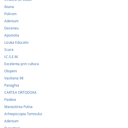
Ileana
Polirom
Adenium
Deceneu
Apostolia
Lizuka Educativ
Scara
I.C.S.E.M.
Excelenta prin cultura
Otopeni
Vasiliana 98
Panaghia
CARTEA ORTODOXA
Paideia
Manastirea Putna
Arhiepiscopia Tomisului
Adenium