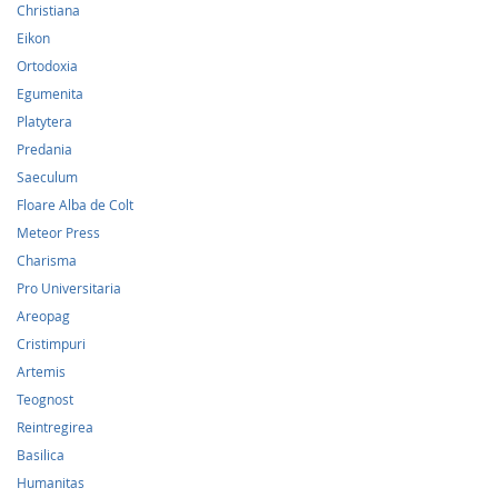
Christiana
Eikon
Ortodoxia
Egumenita
Platytera
Predania
Saeculum
Floare Alba de Colt
Meteor Press
Charisma
Pro Universitaria
Areopag
Cristimpuri
Artemis
Teognost
Reintregirea
Basilica
Humanitas