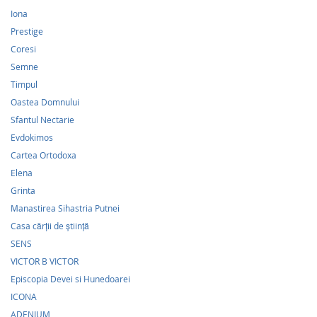
Iona
Prestige
Coresi
Semne
Timpul
Oastea Domnului
Sfantul Nectarie
Evdokimos
Cartea Ortodoxa
Elena
Grinta
Manastirea Sihastria Putnei
Casa cărţii de ştiinţă
SENS
VICTOR B VICTOR
Episcopia Devei si Hunedoarei
ICONA
ADENIUM