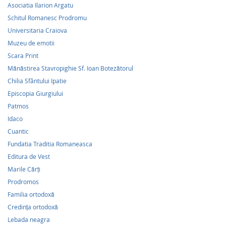
Asociatia Ilarion Argatu
Schitul Romanesc Prodromu
Universitaria Craiova
Muzeu de emotii
Scara Print
Mănăstirea Stavropighie Sf. Ioan Botezătorul
Chilia Sfântului Ipatie
Episcopia Giurgiului
Patmos
Idaco
Cuantic
Fundatia Traditia Romaneasca
Editura de Vest
Marile Cărți
Prodromos
Familia ortodoxă
Credinţa ortodoxă
Lebada neagra