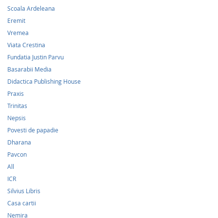
Scoala Ardeleana
Eremit
Vremea
Viata Crestina
Fundatia Justin Parvu
Basarabii Media
Didactica Publishing House
Praxis
Trinitas
Nepsis
Povesti de papadie
Dharana
Pavcon
All
ICR
Silvius Libris
Casa cartii
Nemira