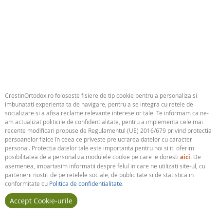
14,80Lei
Biruieste raul cu binele. Talcuire la Predica de pe munte
14,80Lei
Mântuitorul Iisus Hristos - Calea, Adevărul și Viața - ne sfătuiește să fim
cu luare‑aminte la faptele noastre, să nu ne abatem de la calea viețuirii
creștine. O viață „pe cale” nu este deloc una ușoa­ră, însă e singura ce
duce la Rai. Calea cea îngustă
[...]
CrestinOrtodox.ro foloseste fisiere de tip cookie pentru a personaliza si
imbunatati experienta ta de navigare, pentru a se integra cu retele de
socializare si a afisa reclame relevante intereselor tale. Te informam ca ne-
Categorie:
Religie
am actualizat politicile de confidentialitate, pentru a implementa cele mai
recente modificari propuse de Regulamentul (UE) 2016/679 privind protectia
Publicat:
De Suflet
persoanelor fizice în ceea ce priveste prelucrarea datelor cu caracter
personal. Protectia datelor tale este importanta pentru noi si iti oferim
posibilitatea de a personaliza modulele cookie pe care le doresti
aici
. De
asemenea, impartasim informatii despre felul in care ne utilizati site-ul, cu
partenerii nostri de pe retelele sociale, de publicitate si de statistica in
conformitate cu
Politica de confidentialitate
.
Accept Cookie-urile