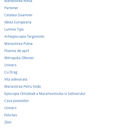
Manastirea Rohia
Partener
Cetatea Doamnei
Ideea Europeana
Lumina Tipo
Arhiepiscopia Targovistei
Manastirea Putna
Floarea de april
Mitropolia Olteniei
Univers
Cu Drag
Vita adevarata
Manastirea Petru Voda
Episcopia Ortodoxă a Maramuresului si Satmarului
Casa povestilor
Univers
Felicitas
Zbor