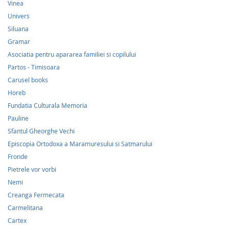
Vinea
Univers
Siluana
Gramar
Asociatia pentru apararea familiei si copilului
Partos - Timisoara
Carusel books
Horeb
Fundatia Culturala Memoria
Pauline
Sfantul Gheorghe Vechi
Episcopia Ortodoxa a Maramuresului si Satmarului
Fronde
Pietrele vor vorbi
Nemi
Creanga Fermecata
Carmelitana
Cartex