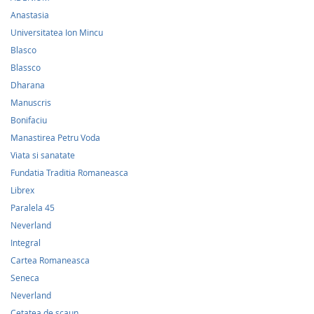
Anastasia
Universitatea Ion Mincu
Blasco
Blassco
Dharana
Manuscris
Bonifaciu
Manastirea Petru Voda
Viata si sanatate
Fundatia Traditia Romaneasca
Librex
Paralela 45
Neverland
Integral
Cartea Romaneasca
Seneca
Neverland
Cetatea de scaun