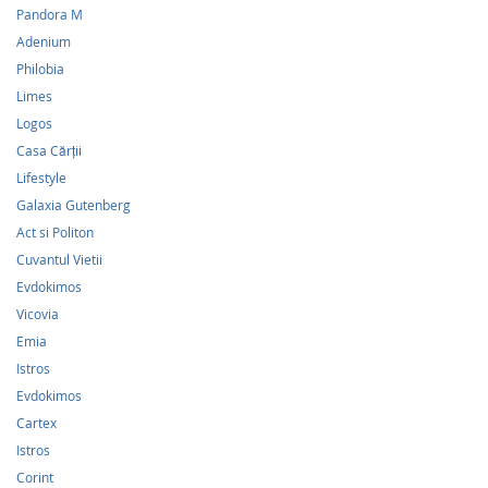
Pandora M
Adenium
Philobia
Limes
Logos
Casa Cărții
Lifestyle
Galaxia Gutenberg
Act si Politon
Cuvantul Vietii
Evdokimos
Vicovia
Emia
Istros
Evdokimos
Cartex
Istros
Corint