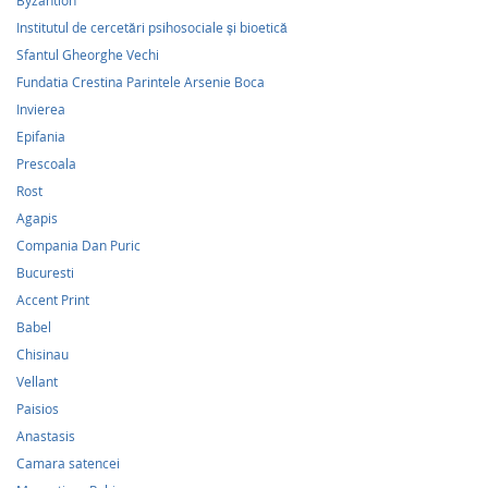
Byzantion
Institutul de cercetări psihosociale şi bioetică
Sfantul Gheorghe Vechi
Fundatia Crestina Parintele Arsenie Boca
Invierea
Epifania
Prescoala
Rost
Agapis
Compania Dan Puric
Bucuresti
Accent Print
Babel
Chisinau
Vellant
Paisios
Anastasis
Camara satencei