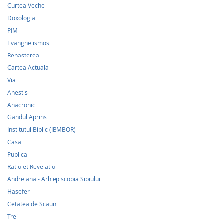
Curtea Veche
Doxologia
PIM
Evanghelismos
Renasterea
Cartea Actuala
Via
Anestis
Anacronic
Gandul Aprins
Institutul Biblic (IBMBOR)
Casa
Publica
Ratio et Revelatio
Andreiana - Arhiepiscopia Sibiului
Hasefer
Cetatea de Scaun
Trei