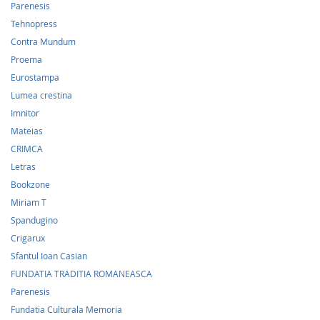
Parenesis
Tehnopress
Contra Mundum
Proema
Eurostampa
Lumea crestina
Imnitor
Mateias
CRIMCA
Letras
Bookzone
Miriam T
Spandugino
Crigarux
Sfantul Ioan Casian
FUNDATIA TRADITIA ROMANEASCA
Parenesis
Fundatia Culturala Memoria