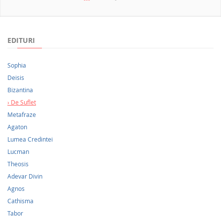
NOUTATI 2026
EDITURI
Sophia
Deisis
Bizantina
De Suflet
Metafraze
Agaton
Lumea Credintei
Lucman
Theosis
Adevar Divin
Agnos
Cathisma
Tabor