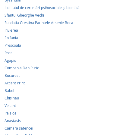
Byzantion
Institutul de cercetări psihosociale şi bioetică
Sfantul Gheorghe Vechi
Fundatia Crestina Parintele Arsenie Boca
Invierea
Epifania
Prescoala
Rost
Agapis
Compania Dan Puric
Bucuresti
Accent Print
Babel
Chisinau
Vellant
Paisios
Anastasis
Camara satencei