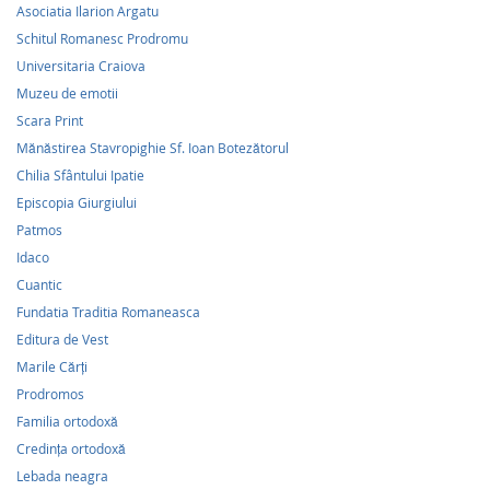
Asociatia Ilarion Argatu
Schitul Romanesc Prodromu
Universitaria Craiova
Muzeu de emotii
Scara Print
Mănăstirea Stavropighie Sf. Ioan Botezătorul
Chilia Sfântului Ipatie
Episcopia Giurgiului
Patmos
Idaco
Cuantic
Fundatia Traditia Romaneasca
Editura de Vest
Marile Cărți
Prodromos
Familia ortodoxă
Credinţa ortodoxă
Lebada neagra