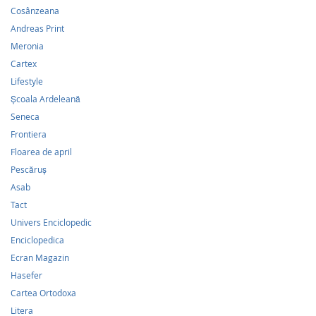
Cosânzeana
Andreas Print
Meronia
Cartex
Lifestyle
Școala Ardeleană
Seneca
Frontiera
Floarea de april
Pescăruş
Asab
Tact
Univers Enciclopedic
Enciclopedica
Ecran Magazin
Hasefer
Cartea Ortodoxa
Litera