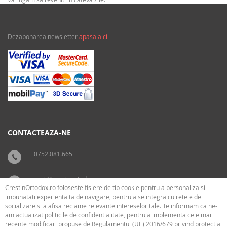
Dezabonarea newsletter
apasa aici
CONTACTEAZA-NE
0752.081.665
carti@crestinortodox.ro
CrestinOrtodox.ro foloseste fisiere de tip cookie pentru a personaliza si
imbunatati experienta ta de navigare, pentru a se integra cu retele de
socializare si a afisa reclame relevante intereselor tale. Te informam ca ne-
SUPORT
LEGAL
am actualizat politicile de confidentialitate, pentru a implementa cele mai
recente modificari propuse de Regulamentul (UE) 2016/679 privind protectia