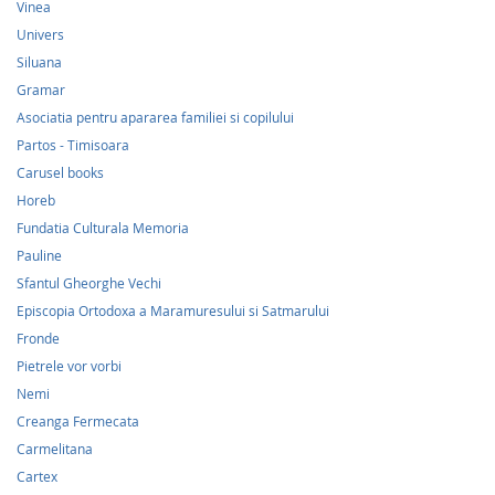
Vinea
Univers
Siluana
Gramar
Asociatia pentru apararea familiei si copilului
Partos - Timisoara
Carusel books
Horeb
Fundatia Culturala Memoria
Pauline
Sfantul Gheorghe Vechi
Episcopia Ortodoxa a Maramuresului si Satmarului
Fronde
Pietrele vor vorbi
Nemi
Creanga Fermecata
Carmelitana
Cartex