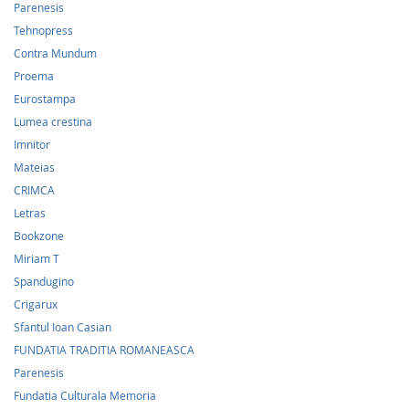
Parenesis
Tehnopress
Contra Mundum
Proema
Eurostampa
Lumea crestina
Imnitor
Mateias
CRIMCA
Letras
Bookzone
Miriam T
Spandugino
Crigarux
Sfantul Ioan Casian
FUNDATIA TRADITIA ROMANEASCA
Parenesis
Fundatia Culturala Memoria