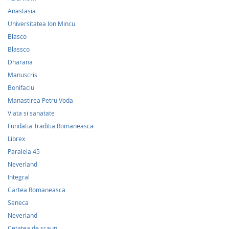
Anastasia
Universitatea Ion Mincu
Blasco
Blassco
Dharana
Manuscris
Bonifaciu
Manastirea Petru Voda
Viata si sanatate
Fundatia Traditia Romaneasca
Librex
Paralela 45
Neverland
Integral
Cartea Romaneasca
Seneca
Neverland
Cetatea de scaun