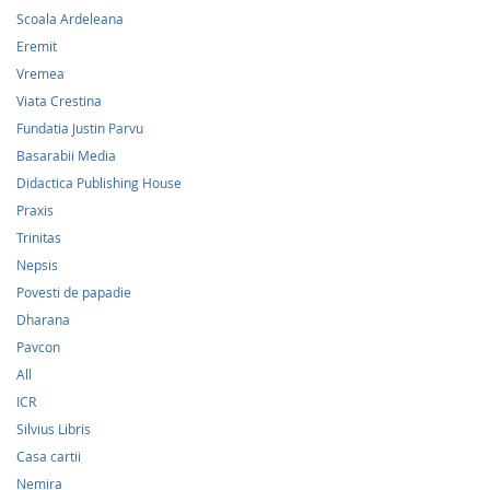
Scoala Ardeleana
Eremit
Vremea
Viata Crestina
Fundatia Justin Parvu
Basarabii Media
Didactica Publishing House
Praxis
Trinitas
Nepsis
Povesti de papadie
Dharana
Pavcon
All
ICR
Silvius Libris
Casa cartii
Nemira