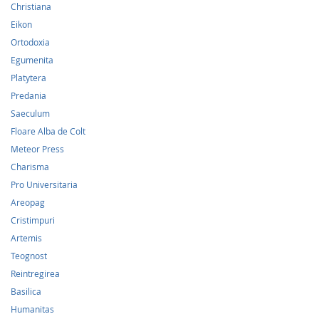
Christiana
Eikon
Ortodoxia
Egumenita
Platytera
Predania
Saeculum
Floare Alba de Colt
Meteor Press
Charisma
Pro Universitaria
Areopag
Cristimpuri
Artemis
Teognost
Reintregirea
Basilica
Humanitas