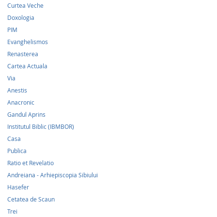
Curtea Veche
Doxologia
PIM
Evanghelismos
Renasterea
Cartea Actuala
Via
Anestis
Anacronic
Gandul Aprins
Institutul Biblic (IBMBOR)
Casa
Publica
Ratio et Revelatio
Andreiana - Arhiepiscopia Sibiului
Hasefer
Cetatea de Scaun
Trei