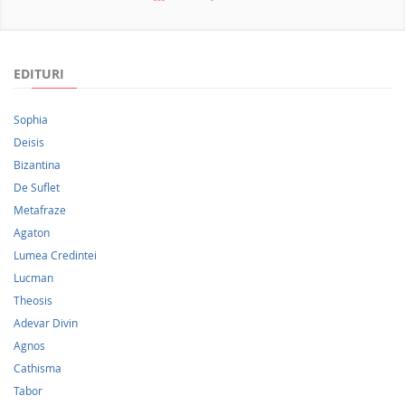
NOUTATI 2026
EDITURI
Sophia
Deisis
Bizantina
De Suflet
Metafraze
Agaton
Lumea Credintei
Lucman
Theosis
Adevar Divin
Agnos
Cathisma
Tabor