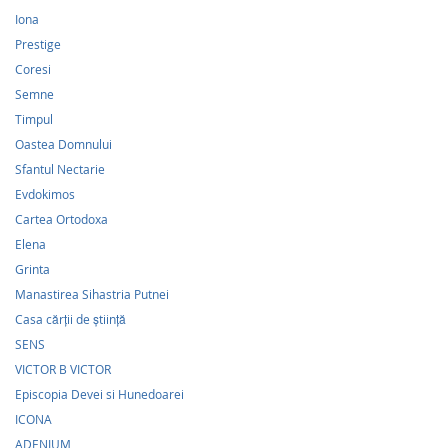
Iona
Prestige
Coresi
Semne
Timpul
Oastea Domnului
Sfantul Nectarie
Evdokimos
Cartea Ortodoxa
Elena
Grinta
Manastirea Sihastria Putnei
Casa cărţii de ştiinţă
SENS
VICTOR B VICTOR
Episcopia Devei si Hunedoarei
ICONA
ADENIUM