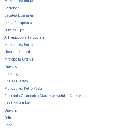
Manastirea Rohia
Partener
Cetatea Doamnei
Ideea Europeana
Lumina Tipo
Arhiepiscopia Targovistei
Manastirea Putna
Floarea de april
Mitropolia Olteniei
Univers
Cu Drag
Vita adevarata
Manastirea Petru Voda
Episcopia Ortodoxă a Maramuresului si Satmarului
Casa povestilor
Univers
Felicitas
Zbor