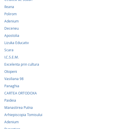
Ileana
Polirom
Adenium
Deceneu
Apostolia
Lizuka Educativ
Scara
I.C.S.E.M.
Excelenta prin cultura
Otopeni
Vasiliana 98
Panaghia
CARTEA ORTODOXA
Paideia
Manastirea Putna
Arhiepiscopia Tomisului
Adenium