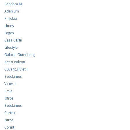
Pandora M
Adenium
Philobia
Limes
Logos
Casa Cărții
Lifestyle
Galaxia Gutenberg
Act si Politon
Cuvantul Vietii
Evdokimos
Vicovia
Emia
Istros
Evdokimos
Cartex
Istros
Corint