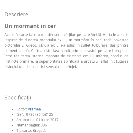
Descriere
Un mormant in cer
Această carte face parte din seria cărților pe care Vintilă Horia le-a scris
inspirat de durerea propriului exil. „Un mormânt în cer” redă povestea
pictorului El Greco, căruia exilul i-a adus în suflet tulburare, dar printre
oameni, faimă. Cartea este fascinantă prin contrastul pe care-l propune
între realitatea istorică marcată de existența omului inferior, condus de
instincte primare, și superioritatea spirituală a artistului, aflat în căutarea
divinului și a descoperirii sensului suferinței.
Specificaţii
Editor:
Vremea
ISBN:
9789736458125
An aparitie:
01 Iunie 2017
Numar pagini:
336
Tip carte:
Broşată