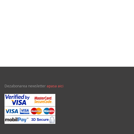
35,00Lei
Din calidor
Dezabonarea newsletter
apasa aici