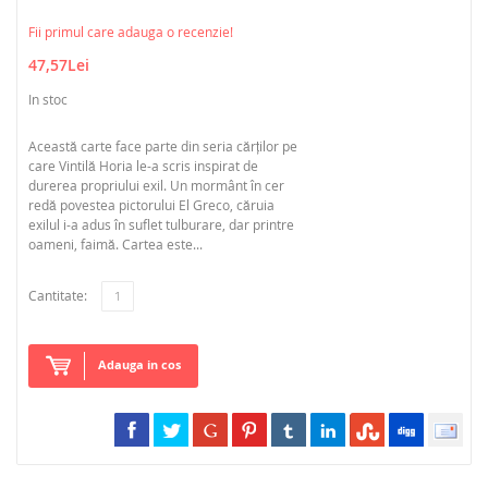
Fii primul care adauga o recenzie!
47,57Lei
In stoc
Această carte face parte din seria cărților pe
care Vintilă Horia le-a scris inspirat de
durerea propriului exil. Un mormânt în cer
redă povestea pictorului El Greco, căruia
exilul i-a adus în suflet tulburare, dar printre
oameni, faimă. Cartea este...
Cantitate:
Adauga in cos