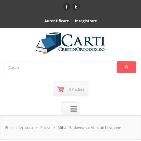
Autentificare
Inregistrare
0 Produse
Literatura
Proza
Mihail Sadoveanu. Afinitati bizantine