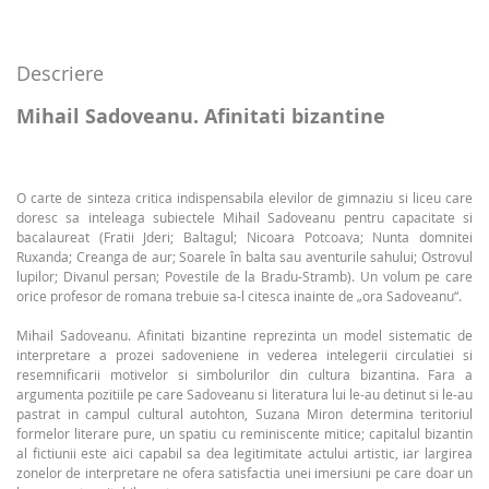
Descriere
Mihail Sadoveanu. Afinitati bizantine
O carte de sinteza critica indispensabila elevilor de gimnaziu si liceu care
doresc sa inteleaga subiectele Mihail Sadoveanu pentru capacitate si
bacalaureat (Fratii Jderi; Baltagul; Nicoara Potcoava; Nunta domnitei
Ruxanda; Creanga de aur; Soarele în balta sau aventurile sahului; Ostrovul
lupilor; Divanul persan; Povestile de la Bradu-Stramb). Un volum pe care
orice profesor de romana trebuie sa-l citesca inainte de „ora Sadoveanu“.
Mihail Sadoveanu. Afinitati bizantine reprezinta un model sistematic de
interpretare a prozei sadoveniene in vederea intelegerii circulatiei si
resemnificarii motivelor si simbolurilor din cultura bizantina. Fara a
argumenta pozitiile pe care Sadoveanu si literatura lui le-au detinut si le-au
pastrat in campul cultural autohton, Suzana Miron determina teritoriul
formelor literare pure, un spatiu cu reminiscente mitice; capitalul bizantin
al fictiunii este aici capabil sa dea legitimitate actului artistic, iar largirea
zonelor de interpretare ne ofera satisfactia unei imersiuni pe care doar un