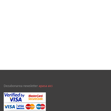
35,00Lei
Din calidor
Dezabonarea newsletter
apasa aici