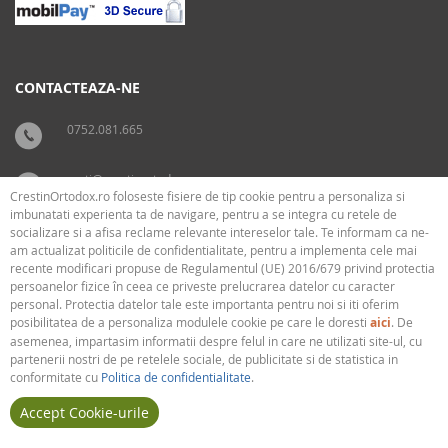
CONTACTEAZA-NE
0752.081.665
carti@crestinortodox.ro
CrestinOrtodox.ro foloseste fisiere de tip cookie pentru a personaliza si
imbunatati experienta ta de navigare, pentru a se integra cu retele de
socializare si a afisa reclame relevante intereselor tale. Te informam ca ne-
SUPORT
LEGAL
am actualizat politicile de confidentialitate, pentru a implementa cele mai
recente modificari propuse de Regulamentul (UE) 2016/679 privind protectia
persoanelor fizice în ceea ce priveste prelucrarea datelor cu caracter
› Cum livram
› Cookies
personal. Protectia datelor tale este importanta pentru noi si iti oferim
› Plati
› Termeni si conditii
posibilitatea de a personaliza modulele cookie pe care le doresti
aici
. De
› Politica de confidentialitate
asemenea, impartasim informatii despre felul in care ne utilizati site-ul, cu
partenerii nostri de pe retelele sociale, de publicitate si de statistica in
conformitate cu
Politica de confidentialitate
.
Accept Cookie-urile
Copyright © 2013 - 2026
CrestinOrtodox.ro
® | Toate drepturile rezervate.