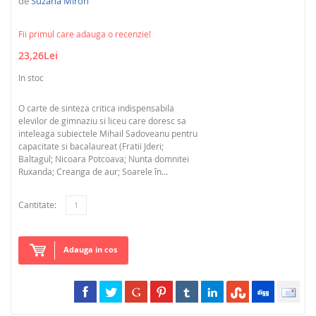
de
Suzana Miron
Fii primul care adauga o recenzie!
23,26Lei
In stoc
O carte de sinteza critica indispensabila
elevilor de gimnaziu si liceu care doresc sa
inteleaga subiectele Mihail Sadoveanu pentru
capacitate si bacalaureat (Fratii Jderi;
Baltagul; Nicoara Potcoava; Nunta domnitei
Ruxanda; Creanga de aur; Soarele în...
Cantitate:
Adauga in cos