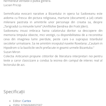
hermeneut veritabil o putea genera.
Lucian Pricop
Semnificatia evocarii narative a Bizantului in opera lui Sadoveanu este
aidoma cu fresca din pictura religioasa, marturie (document) a (al) cetatii
milenare pastrata in amintirile unor personaje din creatia sa, despre
„Tarigradul cu minunile lumii“ (Amfilohie Șendrea din Fratii Jderi).
Sadoveanu insusi imbraca haina calatorului doritor sa descopere din
memoria timpului obiecte, mici vestigii, cu disponibilitatea de a reconstitui
ceva din imaginea lumii pierdute, peste care s-a suprapus Istanbulul
secolelor urmatoare. Sa ne amintim inceputul nuvelei Roxelana: „Cautam in
Hipodrom si la bazilicile vechi prefacute in geamii urmele Bizantului.“
Suzan Miron
Colectia Anticanon propune cititorilor de literatura interpretari noi pentru
texte a caror clasicizare a condus la iesirea din campul de interes real al
lectorului de azi.
Specificaţii
Editor:
Cartex
ISBN:
9786068893587