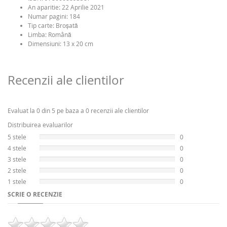
An aparitie:
22 Aprilie 2021
Numar pagini:
184
Tip carte:
Broşată
Limba:
Română
Dimensiuni: 13 x 20 cm
Recenzii ale clientilor
Evaluat la 0 din 5 pe baza a 0 recenzii ale clientilor
Distribuirea evaluarilor
5 stele
0
4 stele
0
3 stele
0
2 stele
0
1 stele
0
SCRIE O RECENZIE