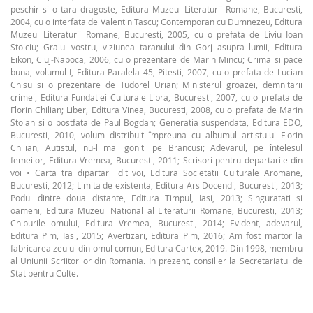
peschir si o tara dragoste, Editura Muzeul Literaturii Romane, Bucuresti,
2004, cu o interfata de Valentin Tascu; Contemporan cu Dumnezeu, Editura
Muzeul Literaturii Romane, Bucuresti, 2005, cu o prefata de Liviu Ioan
Stoiciu; Graiul vostru, viziunea taranului din Gorj asupra lumii, Editura
Eikon, Cluj‑Napoca, 2006, cu o prezentare de Marin Mincu; Crima si pace
buna, volumul I, Editura Paralela 45, Pitesti, 2007, cu o prefata de Lucian
Chisu si o prezentare de Tudorel Urian; Ministerul groazei, demnitarii
crimei, Editura Fundatiei Culturale Libra, Bucuresti, 2007, cu o prefata de
Florin Chilian; Liber, Editura Vinea, Bucuresti, 2008, cu o prefata de Marin
Stoian si o postfata de Paul Bogdan; Generatia suspendata, Editura EDO,
Bucuresti, 2010, volum distribuit împreuna cu albumul artistului Florin
Chilian, Autistul, nu-l mai goniti pe Brancusi; Adevarul, pe întelesul
femeilor, Editura Vremea, Bucuresti, 2011; Scrisori pentru departarile din
voi • Carta tra dipartarli dit voi, Editura Societatii Culturale Aromane,
Bucuresti, 2012; Limita de existenta, Editura Ars Docendi, Bucuresti, 2013;
Podul dintre doua distante, Editura Timpul, Iasi, 2013; Singuratati si
oameni, Editura Muzeul National al Literaturii Romane, Bucuresti, 2013;
Chipurile omului, Editura Vremea, Bucuresti, 2014; Evident, adevarul,
Editura Pim, Iasi, 2015; Avertizari, Editura Pim, 2016; Am fost martor la
fabricarea zeului din omul comun, Editura Cartex, 2019. Din 1998, membru
al Uniunii Scriitorilor din Romania. In prezent, consilier la Secretariatul de
Stat pentru Culte.