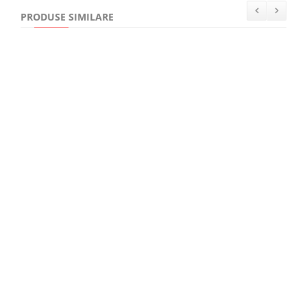
PRODUSE SIMILARE
15,00Lei
Muntele. Intalnirea cu un pustnic care mi‑a schimbat viata