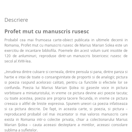
Descriere
Profet mut cu manuscris rusesc
Probabil cea mai frumoasa carte-obiect publicata in ultimele decenii in
Romania, Profet mut cu manuscris rusesc de Marius Marian Solea este un
exercitiu de incantare bibliofila. Poemele din acest volum sunt insotite de
120 de anluminuri, reproduse dintr-un manuscris bisericesc rusesc de
secol al XVIII-lea.
„Inrudirea dintre culoare si cerneala, dintre pensula si pana, dintre panza si
hartie e intai de toate o consangvinitate de proportii si de analogii; pictura
si poezia raspund acelorasi calitati, pentru ca functiile si efectele lor se
confunda. Poezia lui Marius Marian Șolea isi gaseste voce in pictura
vorbitoare a miniaturistului, in vreme ce pictura devine aici poezie tacuta;
cu toate acestea, poezia are propria tacere fecunda, in vreme ce pictura
creeaza o altfel de liniste expresiva. Spunem uneori ca poezia infatiseaza
si ca pictura descrie. De fapt, in aceasta carte, si poezia, si pictura –
reproducand probabil cel mai incantator si mai valoros manuscris care
exista in Romania intr-o colectie privata, chiar a colectionarului Marius
Marian Șolea – cauta aceeasi desteptare a mintilor, aceeasi consolare
sublima a sufletelor.