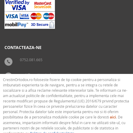
CONTACTEAZA-NE
0752.081.665
carti@crestinortodox.ro
CrestinOrtodox.ro foloseste fisiere de tip cookie pentru a personaliza si
imbunatati experienta ta de navigare, pentru a se integra cu retele de
socializare si a afisa reclame relevante intereselor tale. Te informam ca ne-
SUPORT
LEGAL
am actualizat politicile de confidentialitate, pentru a implementa cele mai
recente modificari propuse de Regulamentul (UE) 2016/679 privind protectia
persoanelor fizice în ceea ce priveste prelucrarea datelor cu caracter
› Cum livram
› Cookies
personal. Protectia datelor tale este importanta pentru noi si iti oferim
› Plati
› Termeni si conditii
posibilitatea de a personaliza modulele cookie pe care le doresti
aici
. De
› Politica de confidentialitate
asemenea, impartasim informatii despre felul in care ne utilizati site-ul, cu
partenerii nostri de pe retelele sociale, de publicitate si de statistica in