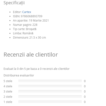
Specificaţii
Editor:
Cartex
ISBN:
9786068893709
An aparitie:
19 Martie 2021
Numar pagini:
228
Tip carte:
Broşată
Limba:
Română
Dimensiuni: 21.5 x 30 cm
Recenzii ale clientilor
Evaluat la 0 din 5 pe baza a 0 recenzii ale clientilor
Distribuirea evaluarilor
5 stele
0
4 stele
0
3 stele
0
2 stele
0
1 stele
0