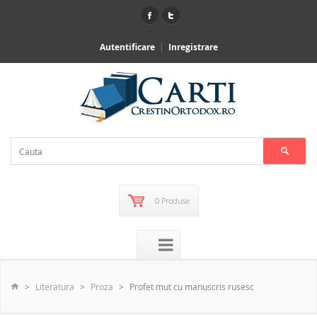
Autentificare
Inregistrare
0 Produse
Literatura
Proza
Profet mut cu manuscris rusesc