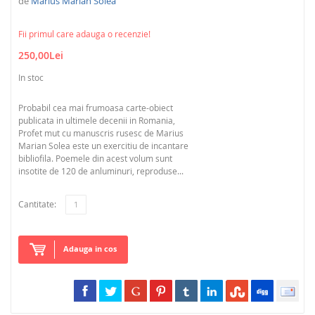
de
Marius Marian Solea
Fii primul care adauga o recenzie!
250,00Lei
In stoc
Probabil cea mai frumoasa carte-obiect
publicata in ultimele decenii in Romania,
Profet mut cu manuscris rusesc de Marius
Marian Solea este un exercitiu de incantare
bibliofila. Poemele din acest volum sunt
insotite de 120 de anluminuri, reproduse...
Cantitate:
Adauga in cos