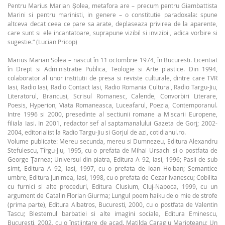
Pentru Marius Marian Șolea, metafora are – precum pentru Giambattista
Marini si pentru marinisti, in genere – o constitutie paradoxala: spune
altceva decat ceea ce pare sa arate, deplaseaza privirea de la aparente,
care sunt si ele incantatoare, suprapune vizibil si invizibil, adica vorbire si
sugestie.“ (Lucian Pricop)
Marius Marian Solea – nascut în 11 octombrie 1974, în Bucuresti. Licentiat
în Drept si Administratie Publica, Teologie si Arte plastice. Din 1994,
colaborator al unor institutii de presa si reviste culturale, dintre care TVR
Iasi, Radio Iasi, Radio Contact Iasi, Radio Romania Cultural, Radio Targu-Jiu,
Literatorul, Brancusi, Scrisul Romanesc, Calende, Convorbiri Literare,
Poesis, Hyperion, Viata Romaneasca, Luceafarul, Poezia, Contemporanul.
Intre 1996 si 2000, presedinte al sectiunii romane a Miscarii Europene,
filiala Iasi. In 2001, redactor sef al saptamanalului Gazeta de Gorj; 2002-
2004, editorialist la Radio Targu-Jiu si Gorjul de azi, cotidianul.ro.
Volume publicate: Mereu secunda, mereu si Dumnezeu, Editura Alexandru
Stefulescu, Tîrgu-Jiu, 1995, cu o prefata de Mihai Ursachi si o postfata de
George Ţarnea; Universul din piatra, Editura A 92, Iasi, 1996; Pasii de sub
simt, Editura A 92, Iasi, 1997, cu o prefata de Ioan Holban; Semantice
umbre, Editura Junimea, Iasi, 1998, cu o prefata de Cezar Ivanescu; Cobilita
cu furnici si alte proceduri, Editura Clusium, Cluj-Napoca, 1999, cu un
argument de Catalin Florian Giurma; Lungul poem haiku de o mie de strofe
(prima parte), Editura Albatros, Bucuresti, 2000, cu o postfata de Valentin
Tascu; Blestemul barbatiei si alte imagini sociale, Editura Eminescu,
Bucuresti, 2002, cu o înstiintare de acad. Matilda Caragiu Marioteanu; Un