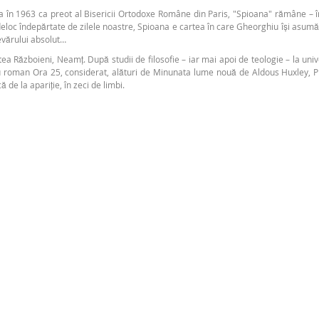
a în 1963 ca preot al Bisericii Ortodoxe Române din Paris, "Spioana" rămâne – în 
oc îndepărtate de zilele noastre, Spioana e cartea în care Gheorghiu își asumă atâ
evărului absolut…
a Războieni, Neamț. După studii de filosofie – iar mai apoi de teologie – la unive
ău roman Ora 25, considerat, alături de Minunata lume nouă de Aldous Huxley, P
 de la apariție, în zeci de limbi.