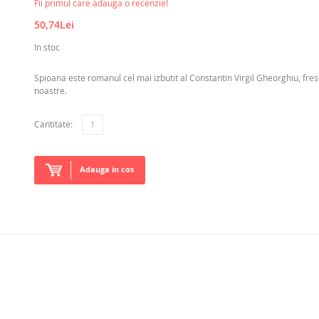
Fii primul care adauga o recenzie!
50,74Lei
In stoc
Spioana este romanul cel mai izbutit al Constantin Virgil Gheorghiu, fres
noastre.
Cantitate:
Adauga in cos