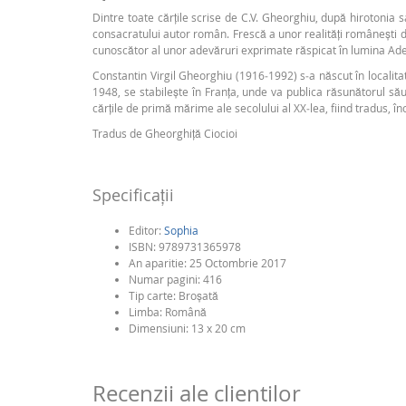
Dintre toate cărțile scrise de C.V. Gheorghiu, după hirotonia s
consacratului autor român. Frescă a unor realități românești del
cunoscător al unor adevăruri exprimate răspicat în lumina Ad
Constantin Virgil Gheorghiu (1916‑1992) s‑a născut în localitate
1948, se stabilește în Franța, unde va publica răsunătorul s
cărțile de primă mărime ale secolului al XX‑lea, fiind tradus, încă
Tradus de Gheorghiță Ciocioi
Specificaţii
Editor:
Sophia
ISBN:
9789731365978
An aparitie:
25 Octombrie 2017
Numar pagini:
416
Tip carte:
Broşată
Limba:
Română
Dimensiuni: 13 x 20 cm
Recenzii ale clientilor