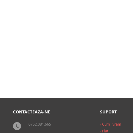
elui
CONTACTEAZA-NE
SUPORT
0752.081.665
› Cum livram
› Plati