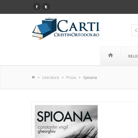
RELI
Literatura
Proza
Spioana