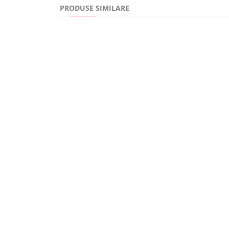
PRODUSE SIMILARE
15,00Lei
Muntele. Intalnirea cu un pustnic care mi‑a schimba