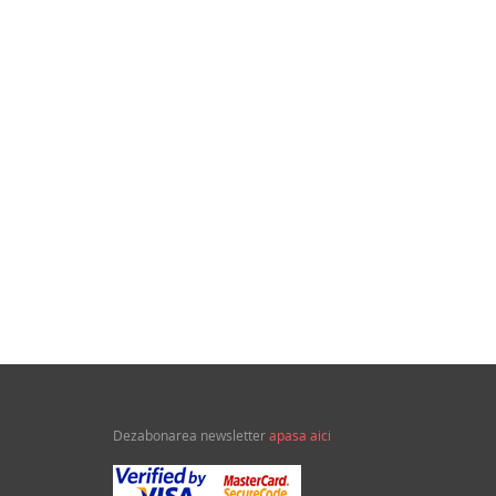
35,00Lei
32,77Lei
Din calidor
Soldatul ciin
Dezabonarea newsletter
apasa aici