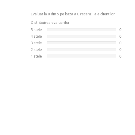
Evaluat la 0 din 5 pe baza a 0 recenzii ale clientilor
Distribuirea evaluarilor
5 stele
0
4 stele
0
3 stele
0
2 stele
0
1 stele
0