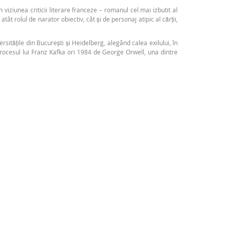
viziunea criticii literare franceze – romanul cel mai izbutit al
t rolul de narator obiectiv, cât și de personaj atipic al cărții,
rsitățile din București și Heidelberg, alegând calea exilului, în
rocesul lui Franz Kafka ori 1984 de George Orwell, una dintre