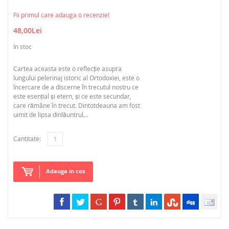
Fii primul care adauga o recenzie!
48,00Lei
In stoc
Cartea aceasta este o reflecţie asupra
lungului pelerinaj istoric al Ortodoxiei, este o
încercare de a discerne în trecutul nostru ce
este esenţial şi etern, şi ce este secundar,
care rămâne în trecut. Dintotdeauna am fost
uimit de lipsa dinlăuntrul...
Cantitate:
Adauga in cos