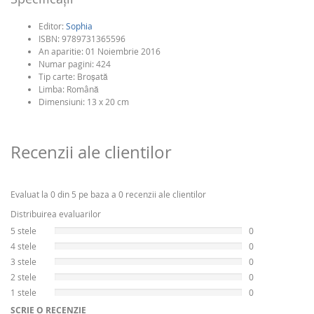
Editor:
Sophia
ISBN:
9789731365596
An aparitie:
01 Noiembrie 2016
Numar pagini:
424
Tip carte:
Broşată
Limba:
Română
Dimensiuni: 13 x 20 cm
Recenzii ale clientilor
Evaluat la 0 din 5 pe baza a 0 recenzii ale clientilor
Distribuirea evaluarilor
5 stele
0
4 stele
0
3 stele
0
2 stele
0
1 stele
0
SCRIE O RECENZIE