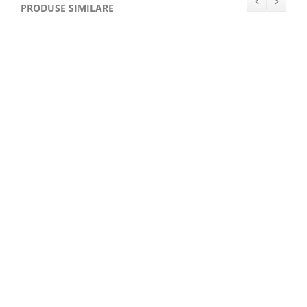
PRODUSE SIMILARE
49,00Lei
Memorii colective