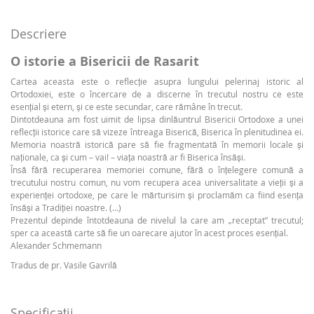
Descriere
O istorie a Bisericii de Rasarit
Cartea aceasta este o reflecţie asupra lungului pelerinaj istoric al
Ortodoxiei, este o încercare de a discerne în trecutul nostru ce este
esenţial şi etern, şi ce este secundar, care rămâne în trecut.
Dintotdeauna am fost uimit de lipsa dinlăuntrul ­Bisericii Ortodoxe a unei
reflecţii istorice care să vizeze întreaga Biserică, Biserica în plenitudinea ei.
Memoria noastră istorică pare să fie fragmentată în memorii ­locale şi
naţionale, ca şi cum – vai! – viaţa noastră ar fi Biserica însăşi.
Însă fără recuperarea memoriei comune, fără o înţelegere comună a
trecutului nostru comun, nu vom recupera acea universalitate a vieţii şi a
experienţei ortodoxe, pe care le mărturisim şi proclamăm ca fiind esenţa
însăși a Tradiţiei noastre. (...)
Prezentul depinde întotdeauna de nivelul la care am „receptat” trecutul;
sper ca această carte să fie un oarecare ajutor în acest proces esenţial.
Alexander Schmemann
Tradus de pr. Vasile Gavrilă
Specificaţii