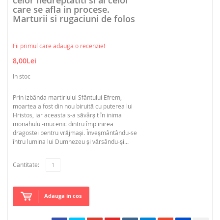
celor nedreptatiti si al celor
care se afla in procese.
Marturii si rugaciuni de folos
Fii primul care adauga o recenzie!
8,00Lei
In stoc
Prin izbânda martiriului Sfântului Efrem,
moartea a fost din nou biruită cu puterea lui
Hristos, iar aceasta s-a săvârșit în inima
monahului-mucenic dintru împlinirea
dragostei pentru vrăjmași. Înveșmântându-se
întru lumina lui Dumnezeu și vărsându-și...
Cantitate:
Adauga in cos