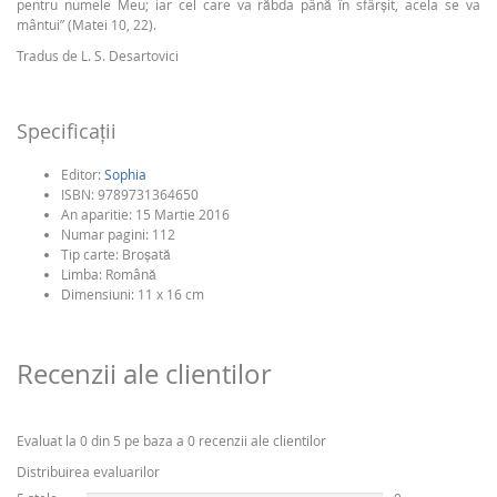
pentru numele Meu; iar cel care va răbda până în sfârșit, acela se va
mântui” (Matei 10, 22).
Tradus de L. S. Desartovici
Specificaţii
Editor:
Sophia
ISBN:
9789731364650
An aparitie:
15 Martie 2016
Numar pagini:
112
Tip carte:
Broşată
Limba:
Română
Dimensiuni: 11 x 16 cm
Recenzii ale clientilor
Evaluat la 0 din 5 pe baza a 0 recenzii ale clientilor
Distribuirea evaluarilor