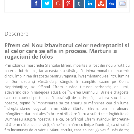
Descriere
Efrem cel Nou Izbavitorul celor nedreptatiti si
al celor care se afla in procese. Marturii si
rugaciuni de folos
Prin izbânda martiriului Sfântului Efrem, moartea a fost din nou biruită cu
puterea lui Hristos, iar aceasta s-a săvârșit în inima monahului-mucenic
dintru împlinirea dragostei pentru vrăjmași. Înveșmântându-se întru lumina
lui Dumnezeu și vărsându-și sângele în cumplite cazne pe Colina
Neprihăniților, azi Sfântul Efrem surâde tuturor nedreptățiților lumii,
adeverind deplin nădejdea adusă de Învierea Domnului. Brațele dragostei
sale ne cuprind pe toți cei împovărați de nedreptățile altora sau de ale
noastre, topind în îmbrățișarea sa tot amarul și mâhnirea cea din lume.
Îndreptându-ne cugetul inimii către Sfântul Efrem, primim alinare,
mângâiere, dar mai ales întărire și răbdare întru a suferi cele îngăduite de
Dumnezeu asupra noastră. Fie ca, pe Sfântul Efrem avându-l împreună-
călător în căile acestei vieți, să ne înseninăm cu liniște lăuntrică, ca și noi să
fim încununați de cuvântul Mântuitorului, care spune: „Și veți fi urâți de toți