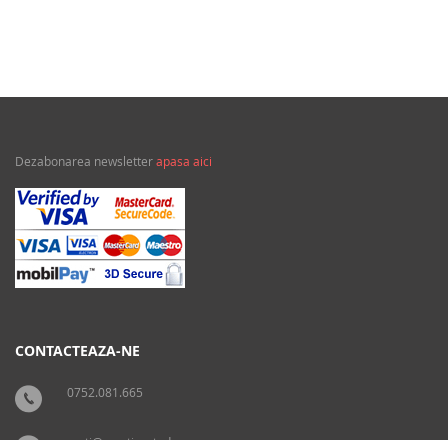
Dezabonarea newsletter
apasa aici
CONTACTEAZA-NE
0752.081.665
carti@crestinortodox.ro