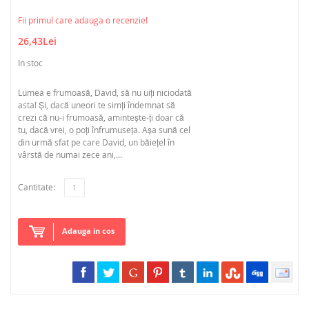
Fii primul care adauga o recenzie!
26,43Lei
In stoc
Lumea e frumoasă, David, să nu uiți niciodată
asta! Și, dacă uneori te simți îndemnat să
crezi că nu-i frumoasă, amintește‑ți doar că
tu, dacă vrei, o poți înfrumuseța. Așa sună cel
din urmă sfat pe care David, un băiețel în
vârstă de numai zece ani,...
Cantitate:
Adauga in cos