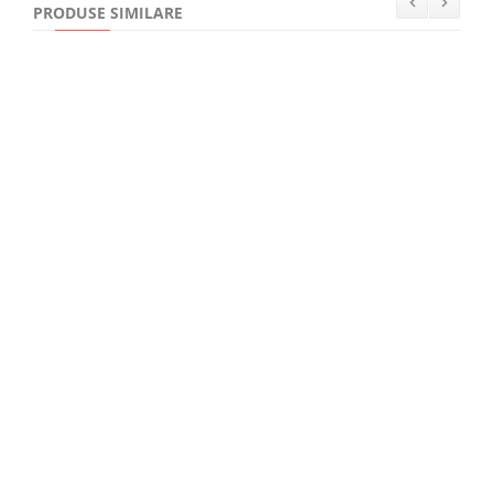
PRODUSE SIMILARE
15,00Lei
Muntele. Intalnirea cu un pustnic care mi‑a schimbat viata