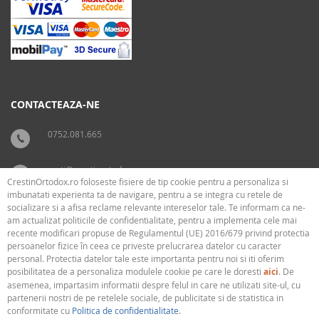
CONTACTEAZA-NE
0752.081.665
carti@crestinortodox.ro
CrestinOrtodox.ro foloseste fisiere de tip cookie pentru a personaliza si
imbunatati experienta ta de navigare, pentru a se integra cu retele de
socializare si a afisa reclame relevante intereselor tale. Te informam ca ne-
SUPORT
LEGAL
am actualizat politicile de confidentialitate, pentru a implementa cele mai
recente modificari propuse de Regulamentul (UE) 2016/679 privind protectia
persoanelor fizice în ceea ce priveste prelucrarea datelor cu caracter
› Cum livram
› Cookies
personal. Protectia datelor tale este importanta pentru noi si iti oferim
› Plati
› Termeni si conditii
posibilitatea de a personaliza modulele cookie pe care le doresti
aici
. De
› Politica de confidentialitate
asemenea, impartasim informatii despre felul in care ne utilizati site-ul, cu
partenerii nostri de pe retelele sociale, de publicitate si de statistica in
conformitate cu
Politica de confidentialitate
.