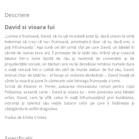
Descriere
David si vioara lui
„Lumea e frumoasă, David, să nu uiți niciodată asta! Și, dacă uneori te simți
îndemnat să crezi că nu-i frumoasă, amintește‑ți doar că tu, dacă vrei, o
poți înfrumuseța.” Așa sună cel din urmă sfat pe care David, un băiețel în
vârstă de numai zece ani, îl primește de la tatăl său. Vrând să-și crească
băiatul într‑o lume lipsită de rău și neatinsă de convențiile și de
prejudecățile sociale, un bărbat care nu își dezvăluie nimănui numele duce
o viață retrasă într‑o colibă din vârf de munte alături de fiul său, David.
Instruit chiar de tatăl lui – el însuși un violonist desăvârșit –, David învață să
cânte la vioară și pune în cântecele sale întreaga frumusețe a lumii.
Scrisă de Eleanor H. Porter, autoarea minunatului roman pentru copii
Pollyanna, această carte – David și vioara lui – este povestea unui băiețel
orfan, David, care își află calea în viață înfrumusețând prin bunătatea,
inocența și talentul său viețile tuturor celor pe care îi întâlnește și
câștigându‑le astfel dragostea.
Tradus de Emilia Cristea
Specificaţii