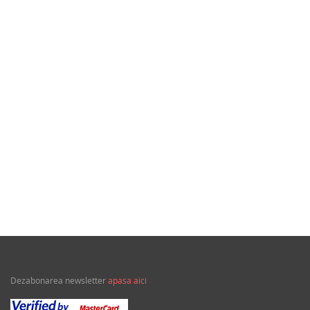
32,77Lei
Soldatul ciinelui
Dezabonarea newsletter
apasa aici