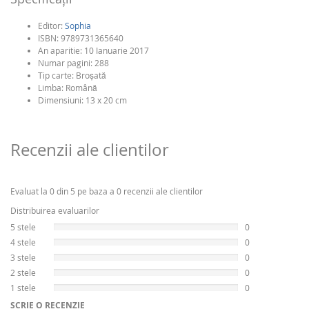
Editor:
Sophia
ISBN:
9789731365640
An aparitie:
10 Ianuarie 2017
Numar pagini:
288
Tip carte:
Broşată
Limba:
Română
Dimensiuni: 13 x 20 cm
Recenzii ale clientilor
Evaluat la 0 din 5 pe baza a 0 recenzii ale clientilor
Distribuirea evaluarilor
5 stele
0
4 stele
0
3 stele
0
2 stele
0
1 stele
0
SCRIE O RECENZIE