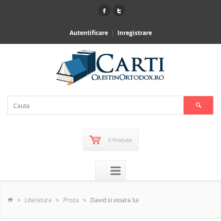
Autentificare
Inregistrare
0 Produse
Literatura
Proza
David si vioara lui