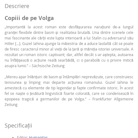
Descriere
Copiii de pe Volga
„Importantă la acest roman este desfășurarea narațiunii de-a lungul
graniței flexibile dintre basm și realitatea brutală. Una dintre scenele cele
mai fascinante ale cărții este lupta interioară a lui Stalin cu adversarul său
Hitler […]. Guzel Iahina ajunge la măiestria de a aduce laolaltă cât se poate
de firesc caracterul minor al vieții de la țară și măreția istoriei universale. A
rezultat un roman istoric captivant; dar, altfel decât s-ar aștepta, autoarea
nu înfățișează o acțiune reală searbădă, ci o parabolă cu o privire mitică
asupra lumii.“ – Sächsische Zeitung
„Mereu apar înlănțuiri de basm și întâmplări neprevăzute, care construiesc
tensiunea și împing mai departe acțiunea romanului. Guzel Iahina le
amestecă cu elemente de tip legendar și fapte confirmate istoric. În acest
fel se naște o țesătură lingvistică foarte colorată, care se condensează în
epopeea tragică a germanilor de pe Volga.“ – Frankfurter Allgemeine
Zeitung
Specificaţii
Editor:
Humanitas