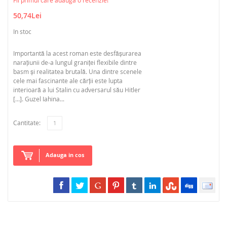
Fii primul care adauga o recenzie!
50,74Lei
In stoc
Importantă la acest roman este desfășurarea
narațiunii de-a lungul graniței flexibile dintre
basm și realitatea brutală. Una dintre scenele
cele mai fascinante ale cărții este lupta
interioară a lui Stalin cu adversarul său Hitler
[…]. Guzel Iahina...
Cantitate:
Adauga in cos