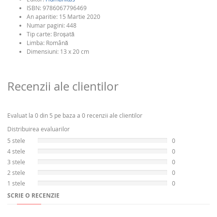
ISBN:
9786067796469
An aparitie:
15 Martie 2020
Numar pagini:
448
Tip carte:
Broşată
Limba:
Română
Dimensiuni: 13 x 20 cm
Recenzii ale clientilor
Evaluat la 0 din 5 pe baza a 0 recenzii ale clientilor
Distribuirea evaluarilor
5 stele
0
4 stele
0
3 stele
0
2 stele
0
1 stele
0
SCRIE O RECENZIE