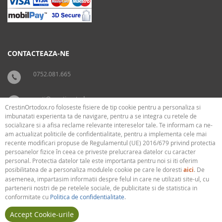
CONTACTEAZA-NE
0752.081.665
carti@crestinortodox.ro
CrestinOrtodox.ro foloseste fisiere de tip cookie pentru a personaliza si
imbunatati experienta ta de navigare, pentru a se integra cu retele de
socializare si a afisa reclame relevante intereselor tale. Te informam ca ne-
SUPORT
LEGAL
am actualizat politicile de confidentialitate, pentru a implementa cele mai
recente modificari propuse de Regulamentul (UE) 2016/679 privind protectia
persoanelor fizice în ceea ce priveste prelucrarea datelor cu caracter
› Cum livram
› Cookies
personal. Protectia datelor tale este importanta pentru noi si iti oferim
› Plati
› Termeni si conditii
posibilitatea de a personaliza modulele cookie pe care le doresti
aici
. De
› Politica de confidentialitate
asemenea, impartasim informatii despre felul in care ne utilizati site-ul, cu
partenerii nostri de pe retelele sociale, de publicitate si de statistica in
conformitate cu
Politica de confidentialitate
.
Accept Cookie-urile
Copyright © 2013 - 2026
CrestinOrtodox.ro
® | Toate drepturile rezervate.