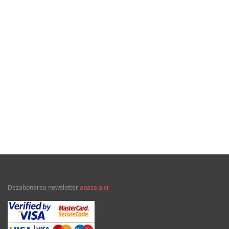
35,00Lei
Din calidor
Dezabonarea newsletter
apasa aici