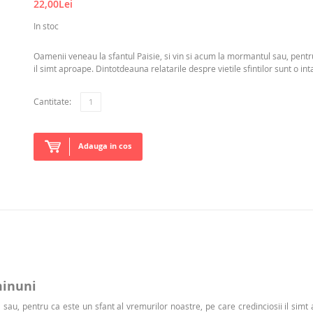
22,00Lei
In stoc
Oamenii veneau la sfantul Paisie, si vin si acum la mormantul sau, pentru
il simt aproape. Dintotdeauna relatarile despre vietile sfintilor sunt o inta
Cantitate:
Adauga in cos
minuni
sau, pentru ca este un sfant al vremurilor noastre, pe care credinciosii il simt a