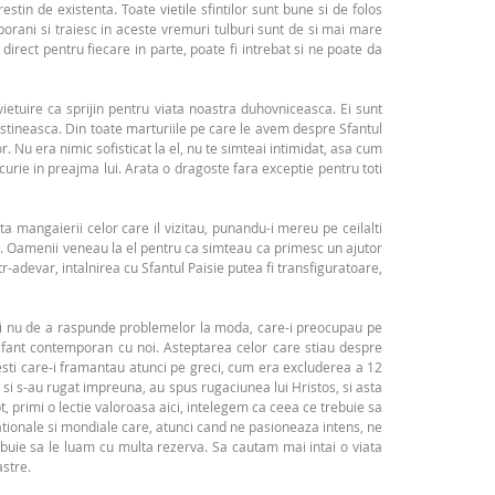
tin de existenta. Toate vietile sfintilor sunt bune si de folos
porani si traiesc in aceste vremuri tulburi sunt de si mai mare
 direct pentru fiecare in parte, poate fi intrebat si ne poate da
ietuire ca sprijin pentru viata noastra duhovniceasca. Ei sunt
tineasca. Din toate marturiile pe care le avem despre Sfantul
. Nu era nimic sofisticat la el, nu te simteai intimidat, asa cum
curie in preajma lui. Arata o dragoste fara exceptie pentru toti
ta mangaierii celor care il vizitau, punandu-i mereu pe ceilalti
tal. Oamenii veneau la el pentru ca simteau ca primesc un ajutor
r-adevar, intalnirea cu Sfantul Paisie putea fi transfiguratoare,
r, si nu de a raspunde problemelor la moda, care-i preocupau pe
e sfant contemporan cu noi. Asteptarea celor care stiau despre
cesti care-i framantau atunci pe greci, cum era excluderea a 12
t si s-au rugat impreuna, au spus rugaciunea lui Hristos, si asta
 primi o lectie valoroasa aici, intelegem ca ceea ce trebuie sa
tionale si mondiale care, atunci cand ne pasioneaza intens, ne
rebuie sa le luam cu multa rezerva. Sa cautam mai intai o viata
stre.