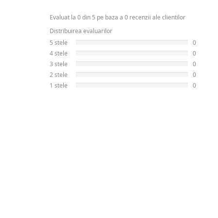
Evaluat la 0 din 5 pe baza a 0 recenzii ale clientilor
Distribuirea evaluarilor
5 stele
0
4 stele
0
3 stele
0
2 stele
0
1 stele
0