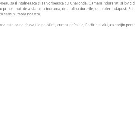
vneau sa il intalneasca si sa vorbeasca cu Gheronda. Oameni indurerati si loviti d
 printre noi, de a sfatui, a indruma, de a alina durerile, de a oferi adapost. Est
cu sensibilitatea noastra.
este ca ne dezvaluie noi sfinti, cum sunt Paisie, Porfirie si altii, ca sprijin pen