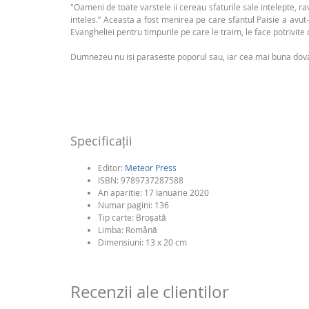
"Oameni de toate varstele ii cereau sfaturile sale intelepte, ra
inteles.” Aceasta a fost menirea pe care sfantul Paisie a avut-o
Evangheliei pentru timpurile pe care le traim, le face potrivite 
Dumnezeu nu isi paraseste poporul sau, iar cea mai buna dovada 
Specificaţii
Editor:
Meteor Press
ISBN:
9789737287588
An aparitie:
17 Ianuarie 2020
Numar pagini:
136
Tip carte:
Broşată
Limba:
Română
Dimensiuni: 13 x 20 cm
Recenzii ale clientilor