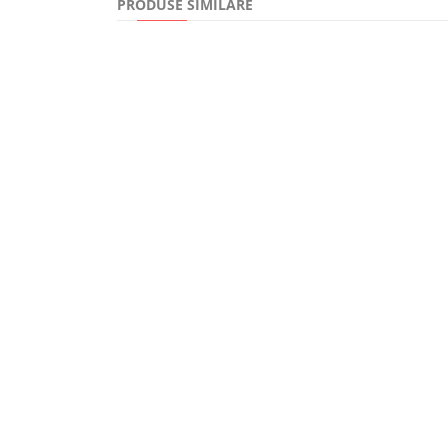
PRODUSE SIMILARE
32,77Lei
27,00
Nae Ionescu asa cum l-am cunoscut
Canceru