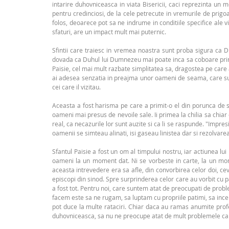
intarire duhovniceasca in viata Bisericii, caci reprezinta un 
pentru credinciosi, de la cele petrecute in vremurile de prigo
folos, deoarece pot sa ne indrume in conditiile specifice ale vi
sfaturi, are un impact mult mai puternic.
Sfintii care traiesc in vremea noastra sunt proba sigura ca D
dovada ca Duhul lui Dumnezeu mai poate inca sa coboare print
Paisie, cel mai mult razbate simplitatea sa, dragostea pe care a
ai adesea senzatia in preajma unor oameni de seama, care sunt c
cei care il vizitau.
Aceasta a fost harisma pe care a primit-o el din porunca de sus
oameni mai presus de nevoile sale. Ii primea la chilia sa chiar
real, ca necazurile lor sunt auzite si ca li se raspunde. "Impre
oamenii se simteau alinati, isi gaseau linistea dar si rezolvare
Sfantul Paisie a fost un om al timpului nostru, iar actiunea l
oameni la un moment dat. Ni se vorbeste in carte, la un momen
aceasta intrevedere era sa afle, din convorbirea celor doi, ce
episcopi din sinod. Spre surprinderea celor care au vorbit cu pa
a fost tot. Pentru noi, care suntem atat de preocupati de prob
facem este sa ne rugam, sa luptam cu propriile patimi, sa inc
pot duce la multe rataciri. Chiar daca au ramas anumite profet
duhovniceasca, sa nu ne preocupe atat de mult problemele care