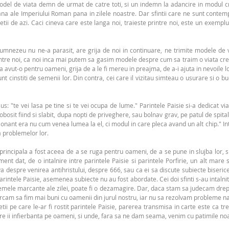
model de viata demn de urmat de catre toti, si un indemn la adancire in modul cres
ana ale Imperiului Roman pana in zilele noastre. Dar sfintii care ne sunt contem
etii de azi. Caci cineva care este langa noi, traieste printre noi, este un exemplu
umnezeu nu ne-a parasit, are grija de noi in continuare, ne trimite modele de v
re noi, ca noi inca mai putem sa gasim modele despre cum sa traim o viata cres
 avut-o pentru oameni, grija de a le fi mereu in preajma, de a-i ajuta in nevoile lor
institi de semenii lor. Din contra, cei care il vizitau simteau o usurare si o bu
: "te vei lasa pe tine si te vei ocupa de lume." Parintele Paisie si-a dedicat via
 obosit fiind si slabit, dupa nopti de priveghere, sau bolnav grav, pe patul de spi
sionant era nu cum venea lumea la el, ci modul in care pleca avand un alt chip." Int
a problemelor lor.
ui principala a fost aceea de a se ruga pentru oameni, de a se pune in slujba lo
t dat, de o intalnire intre parintele Paisie si parintele Porfirie, un alt mar
va despre venirea antihristului, despre 666, sau ca ei sa discute subiecte biseri
rintele Paisie, asemenea subiecte nu au fost abordate. Cei doi sfinti s-au intalni
lemele marcante ale zilei, poate fi o dezamagire. Dar, daca stam sa judecam drept,
ercam sa fim mai buni cu oamenii din jurul nostru, iar nu sa rezolvam probleme na
ii pe care le-ar fi rostit parintele Paisie, parerea transmisa in carte este ca t
 ii infierbanta pe oameni, si unde, fara sa ne dam seama, venim cu patimile noa