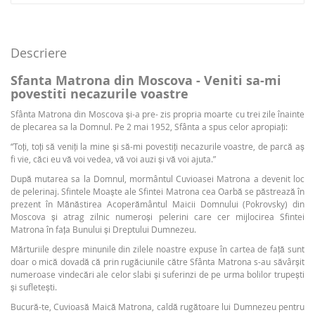
Descriere
Sfanta Matrona din Moscova - Veniti sa-mi
povestiti necazurile voastre
Sfânta Matrona din Moscova și-a pre- zis propria moarte cu trei zile înainte
de plecarea sa la Domnul. Pe 2 mai 1952, Sfânta a spus celor apropiați:
“Toți, toți să veniți la mine și să-mi povestiți necazurile voastre, de parcă aș
fi vie, căci eu vă voi vedea, vă voi auzi și vă voi ajuta.”
După mutarea sa la Domnul, mormântul Cuvioasei Matrona a devenit loc
de pelerinaj. Sfintele Moaște ale Sfintei Matrona cea Oarbă se păstrează în
prezent în Mănăstirea Acoperământul Maicii Domnului (Pokrovsky) din
Moscova și atrag zilnic numeroși pelerini care cer mijlocirea Sfintei
Matrona în faţa Bunului şi Dreptului Dumnezeu.
Mărturiile despre minunile din zilele noastre expuse în cartea de față sunt
doar o mică dovadă că prin rugăciunile către Sfânta Matrona s-au săvârșit
numeroase vindecări ale celor slabi și suferinzi de pe urma bolilor trupești
și sufletești.
Bucură-te, Cuvioasă Maică Matrona, caldă rugătoare lui Dumnezeu pentru