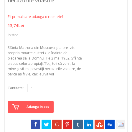
necazurile voastre
Fii primul care adauga o recenzie!
13,74Lei
In stoc
Sfânta Matrona din Moscova și-a pre- zis
propria moarte cu trei zile înainte de
plecarea sa la Domnul. Pe 2 mai 1952, Sfânta
a spus celor apropiați:“Toți, toți să veniți la
mine și să-mi povestiți necazurile voastre, de
parcă aș fi vie, căci eu vă voi
Cantitate:
Adauga in cos