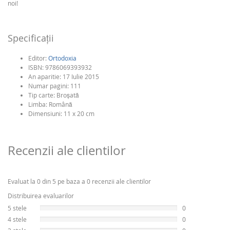
noi!
Specificaţii
Editor:
Ortodoxia
ISBN:
9786069393932
An aparitie:
17 Iulie 2015
Numar pagini:
111
Tip carte:
Broşată
Limba:
Română
Dimensiuni: 11 x 20 cm
Recenzii ale clientilor
Evaluat la 0 din 5 pe baza a 0 recenzii ale clientilor
Distribuirea evaluarilor
5 stele
0
4 stele
0