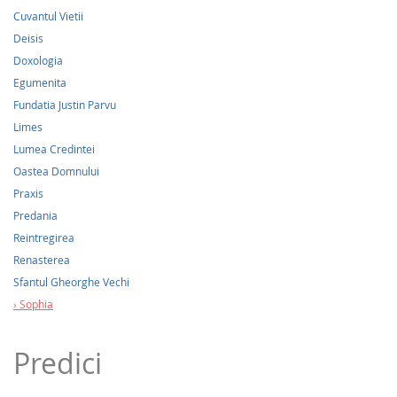
Cuvantul Vietii
Deisis
Doxologia
Egumenita
Fundatia Justin Parvu
Limes
Lumea Credintei
Oastea Domnului
Praxis
Predania
Reintregirea
Renasterea
Sfantul Gheorghe Vechi
Sophia
Predici