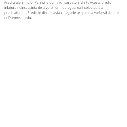
Predici ale Sfintilor Parinti la duminici, sarbatori, sfinti. Aceste predici
inlatura neinscusinta de a vorbi, ori nepregatirea intelectuala a
predicatorilor. Predicile din aceasta categorie te ajuta sa vorbesti despre
unDumnezeu viu.
20,00Lei
Cuvantari de foc