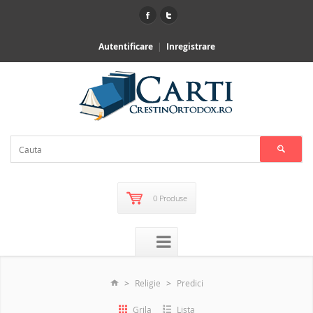
Autentificare
Inregistrare
0 Produse
Religie
Predici
Grila
Lista