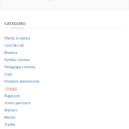
NOUTATI 2026
CATEGORII
Sfanta Scriptura
Carti de cult
Bioetica
Familia crestina
Pedagogie crestina
Copii
Povatuiri duhovnicesti
Predici
Rugaciuni
Scrieri patristice
Marturii
Minuni
Traditii