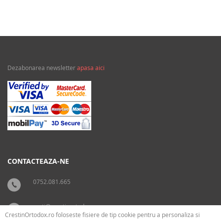
Dezabonarea newsletter
apasa aici
CONTACTEAZA-NE
0752.081.665
carti@crestinortodox.ro
CrestinOrtodox.ro foloseste fisiere de tip cookie pentru a personaliza si