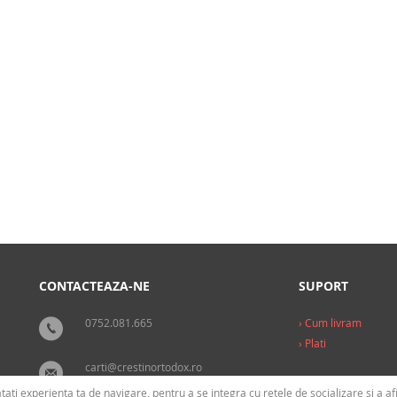
cu Petre Țuțea, al învățăturii prin
are,poate servi și drept îndemn la
a funcției paideice a credinței.
l fundemantal pentru accesul la
cel dintre maestru și ucenic ...
[...]
Publicat:
Lumea Credintei
CONTACTEAZA-NE
SUPORT
0752.081.665
› Cum livram
› Plati
carti@crestinortodox.ro
tati experienta ta de navigare, pentru a se integra cu retele de socializare si a 