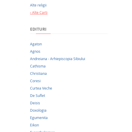
cele de
Alte religii
Alte Carti
EDITURI
Agaton
Agnos
Andreiana - Arhiepiscopia Sibiului
Cathisma
Christiana
Coresi
Curtea Veche
De Suflet
Deisis
Doxologia
Egumenita
Eikon
8,00