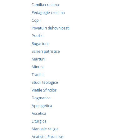
Familia crestina
Pedagogie crestina
Copii
Povatuiri duhovnicesti
Predici
Rugaciuni
Scrieri patristice
Marturii
Minuni
7,40
Traditii
Studii teologice
La curt
Vietile Sfintilor
manast
Dogmatica
7,40Lei
Apologetica
Ascetica
Aşa cum
Nicoles
Liturgica
volum, 
Manuale religie
constit
Acatiste, Paraclise
care să 