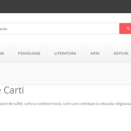
GIE
PSIHOLOGIE
LITERATURA
ARTA
EDITURI
e Carti
toare de suflet, carti cu continut moral, carti care contribuie la educatia religioasa