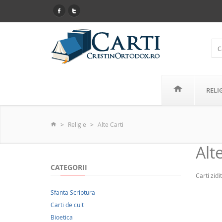
RELI
Religie
Alte Carti
Alt
CATEGORII
Carti zidi
Sfanta Scriptura
Carti de cult
Bioetica