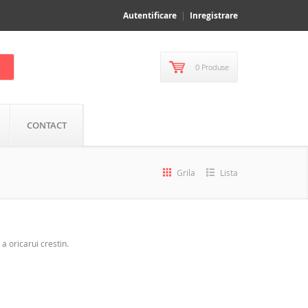
Autentificare
Inregistrare
0 Produse
CONTACT
Grila
Lista
 a oricarui crestin.