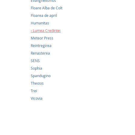
Evanghelismos
Icoane
Floare Alba de Colt
Român
Floarea de april
8,00Lei
Humanitas
Lumea Credintei
Icoanel
Meteor Press
dumneze
care or
Reintregirea
smereni
Renasterea
Dumneze
SENS
cu mult
răspândi
Sophia
Spandugino
Theosis
Trei
Vicovia