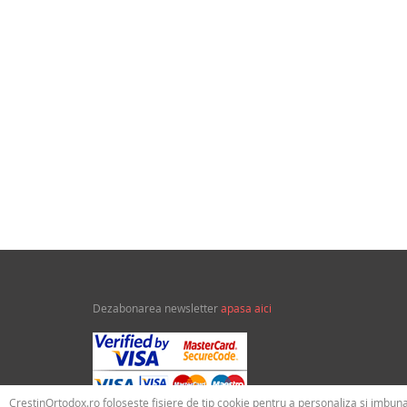
urnalul 
învecin
asumare
Raportu
esență, 
Dezabonarea newsletter
apasa aici
CrestinOrtodox.ro foloseste fisiere de tip cookie pentru a personaliza si imbuna