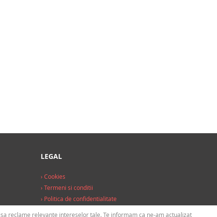
LEGAL
› Cookies
› Termeni si conditii
› Politica de confidentialitate
afisa reclame relevante intereselor tale. Te informam ca ne-am actualizat