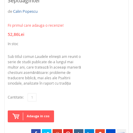
Septuagintei
de
Calin Popescu
Fii primul care adauga o recenzie!
52,86Lei
In stoc
Sub titlul comun Laudele elinești am reunit o
serie de studii publicate de-a lungul mai
multor ani, care tratează în aceeași manieră
chestiuni asemănătoare: probleme de
traducere biblică, mai ales ale Psaltirii
sinodale, analizate în raport cu tradiția
Cantitate:
Adauga in cos