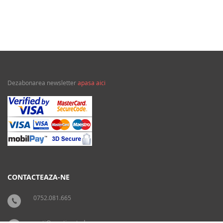
Dezabonarea newsletter
apasa aici
CONTACTEAZA-NE
0752.081.665
carti@crestinortodox.ro