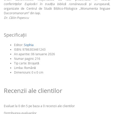
conferințelor
Explorări în tradiţia biblică românească şi europeană
,
organizate de Centrul de Studii Biblico-Filologice „Monumenta linguae
Dacoromanorum” din Iași.
Dr. Călin Popescu
Specificaţii
Editor:
Sophia
ISBN:
9786303461243
An aparitie:
06 Ianuarie 2026
Numar pagini:
216
Tip carte:
Broşată
Limba:
Română
Dimensiuni: 0 x 0 cm
Recenzii ale clientilor
Evaluat la 0 din 5 pe baza a 0 recenzii ale clientilor
Distribuirea evaluarilor