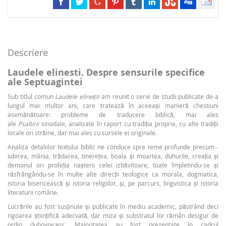
Descriere
Laudele elinesti. Despre sensurile specifice
ale Septuagintei
Sub titlul comun
Laudele elinești
am reunit o serie de studii publicate de-a
lungul mai multor ani, care tratează în aceeași manieră chestiuni
asemănătoare: probleme de traducere biblică, mai ales
ale
Psaltirii
sinodale, analizate în raport cu tradiția proprie, cu alte tradiții
locale ori străine, dar mai ales cu sursele ei originale.
Analiza detaliilor textului biblic ne conduce spre teme profunde precum ­
iubirea, mânia, trădarea, tinerețea, boala și moartea, duhurile, creația și
demonul ori profeția nașterii celei izbăvitoare, toate împletindu-se și
răsfrângându-se în multe alte direcții teologice ca morala, dogmatica,
istoria bisericească și istoria religiilor, și, pe parcurs, lingvistica și istoria
literaturii române.
Lucrările au fost susținute și publicate în mediu academic, păstrând deci
rigoarea științifică adecvată, dar miza și substratul lor rămân desigur de
ordin duhovnicesc. Majoritatea au fost prezentate în cadrul