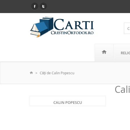
RELI
Căţi de Calin Popescu
Cal
CALIN POPESCU