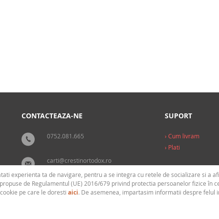
e:
Religie
Publicat:
Sophia
CONTACTEAZA-NE
SUPORT
0752.081.665
› Cum livram
› Plati
carti@crestinortodox.ro
tati experienta ta de navigare, pentru a se integra cu retele de socializare si a 
i propuse de Regulamentul (UE) 2016/679 privind protectia persoanelor fizice în ce
 cookie pe care le doresti
aici
. De asemenea, impartasim informatii despre felul in c