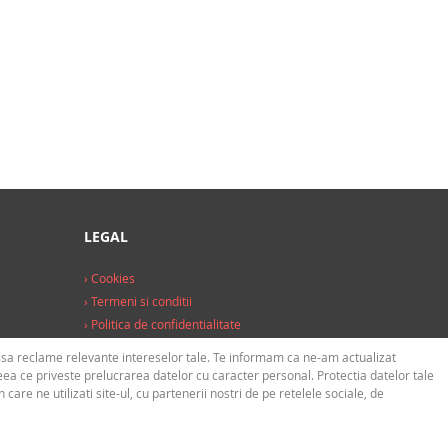
LEGAL
› Cookies
› Termeni si conditii
› Politica de confidentialitate
afisa reclame relevante intereselor tale. Te informam ca ne-am actualizat
ea ce priveste prelucrarea datelor cu caracter personal. Protectia datelor tale
are ne utilizati site-ul, cu partenerii nostri de pe retelele sociale, de