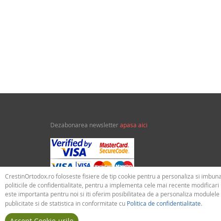
Categori
Dezabonarea newsletter
apasa aici
CrestinOrtodox.ro foloseste fisiere de tip cookie pentru a personaliza si imbuna
politicile de confidentialitate, pentru a implementa cele mai recente modificar
este importanta pentru noi si iti oferim posibilitatea de a personaliza modulele
publicitate si de statistica in conformitate cu
Politica de confidentialitate
.
Accept Cookie-urile