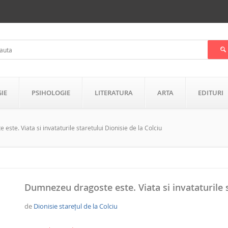
GIE
PSIHOLOGIE
LITERATURA
ARTA
EDITURI
ste. Viata si invataturile staretului Dionisie de la Colciu
Dumnezeu dragoste este. Viata si invataturile s
de
Dionisie starețul de la Colciu