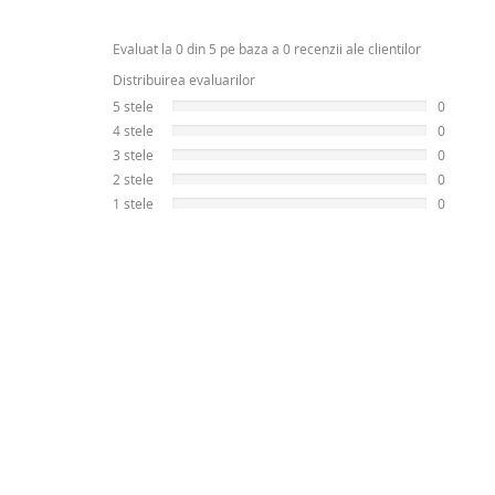
Evaluat la 0 din 5 pe baza a 0 recenzii ale clientilor
Distribuirea evaluarilor
5 stele
0
4 stele
0
3 stele
0
2 stele
0
1 stele
0