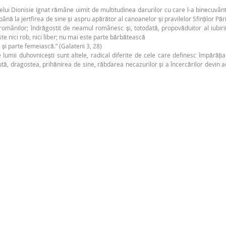
ntelui Dionisie Ignat rămâne uimit de multitudinea darurilor cu care l-a binecuvâ
i până la jertfirea de sine și aspru apărător al canoanelor și pravilelor Sfinților P
ce românilor; îndrăgostit de neamul românesc și, totodată, propovăduitor al iubir
ste nici rob, nici liber; nu mai este parte bărbătească
și parte femeiască.” (Galateni 3, 28)
e lumii duhovnicești sunt altele, radical diferite de cele care definesc împărăți
ă, dragostea, prihănirea de sine, răbdarea necazurilor și a încercărilor devin a