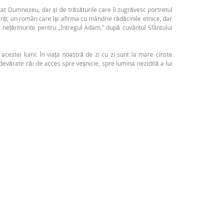
ntat Dumnezeu, dar și de trăsăturile care îi zugrăvesc portretul
ărinți; un român care își afirma cu mândrie rădăcinile etnice, dar
ii nețărmurite pentru „întregul Adam,” după cuvântul Sfântului
a acestei lumi: în viața noastră de zi cu zi sunt la mare cinste
devărate căi de acces spre veșnicie, spre lumina nezidită a lui