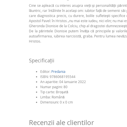
Cine se apleacă cu interes asupra vieții și personalității pări
lăuntric, rar întâlnite în același om: iubitor față de semenii să
care diagnostica precis, cu durere, bolile sufletești specifi
Apostol Pavel: în Hristos „nu mai este iudeu, nici elin; nu mai e
Gheronda Dionisie de la Colciu, chip al dragostei dumnezeiești 
De la părintele Dionisie putem învăța că principiile și valoril
autoafirmarea, iubirea narcisistă, graba. Pentru lumea nevăzut
Hristos.
Specificaţii
Editor:
Predania
ISBN:
9786068195544
An aparitie:
04 Ianuarie 2022
Numar pagini:
80
Tip carte:
Broşată
Limba:
Română
Dimensiuni: 0 x 0 cm
Recenzii ale clientilor