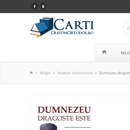
RELI
Religie
Povatuiri duhovnicesti
Dumnezeu dragoste e