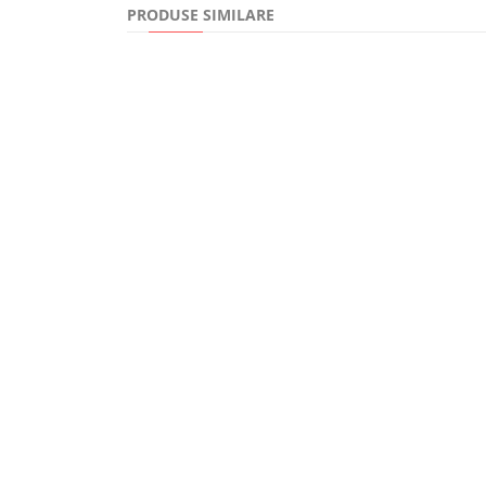
PRODUSE SIMILARE
26,43Lei
Paza inimii si lucrarea rugaciunii. Despre patimi, rug