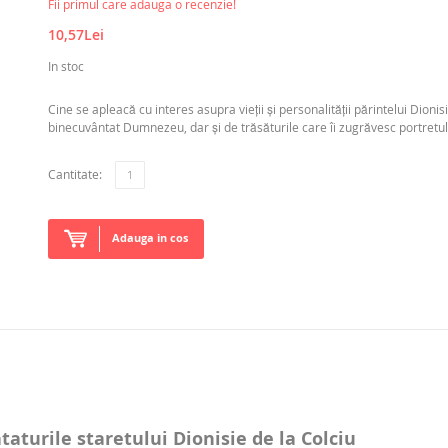
Fii primul care adauga o recenzie!
10,57Lei
In stoc
Cine se apleacă cu interes asupra vieții și personalității părintelui Dioni
binecuvântat Dumnezeu, dar și de trăsăturile care îi zugrăvesc portretul lă
Cantitate:
Adauga in cos
aturile staretului Dionisie de la Colciu