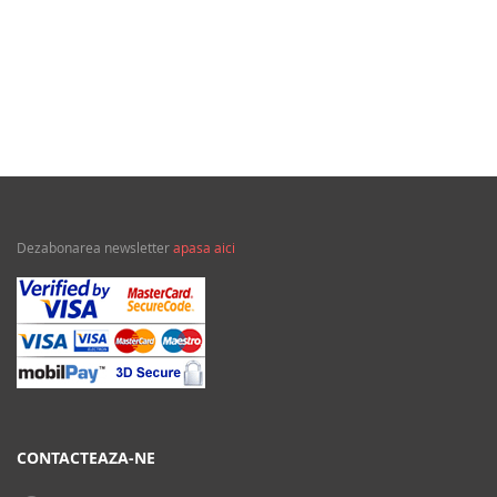
Categorie:
Povatuiri duhovnicesti
Publicat:
Predania
Dezabonarea newsletter
apasa aici
CONTACTEAZA-NE