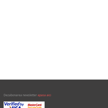
25,37Lei
Parintele duhovnicesc si gnoza crestina dupa avva Evagrie
Ponticul
Dezabonarea newsletter
apasa aici