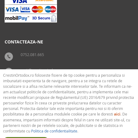
CONTACTEAZA-NE
0752.081.665
carti@crestinortodox.ro
CrestinOrtodox.ro foloseste fisiere de tip cookie pentru a personaliza si
imbunatati experienta ta de navigare, pentru a se integra cu retele de
socializare si a afisa reclame relevante intereselor tale. Te informam ca ne-
SUPORT
LEGAL
am actualizat politicile de confidentialitate, pentru a implementa cele mai
recente modificari propuse de Regulamentul (UE) 2016/679 privind protectia
persoanelor fizice în ceea ce priveste prelucrarea datelor cu caracter
› Cum livram
› Cookies
personal. Protectia datelor tale este importanta pentru noi si iti oferim
› Plati
› Termeni si conditii
posibilitatea de a personaliza modulele cookie pe care le doresti
aici
. De
› Politica de confidentialitate
asemenea, impartasim informatii despre felul in care ne utilizati site-ul, cu
partenerii nostri de pe retelele sociale, de publicitate si de statistica in
conformitate cu
Politica de confidentialitate
.