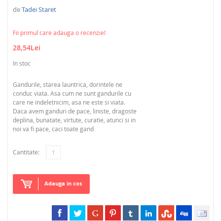
de
Tadei Staret
Fii primul care adauga o recenzie!
28,54Lei
In stoc
Gandurile, starea launtrica, dorintele ne
conduc viata. Asa cum ne sunt gandurile cu
care ne indeletnicim, asa ne este si viata.
Daca avem ganduri de pace, liniste, dragoste
deplina, bunatate, virtute, curatie, atunci si in
noi va fi pace, caci toate gand
Cantitate:
Adauga in cos