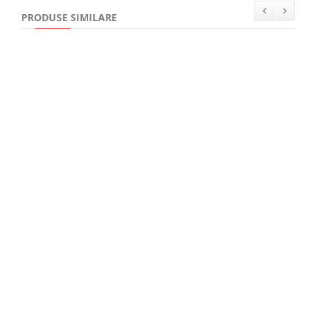
PRODUSE SIMILARE
65,00Lei
Totul despre alergii