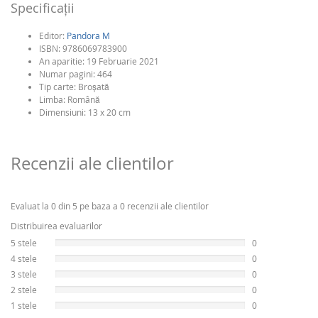
Specificaţii
Editor:
Pandora M
ISBN:
9786069783900
An aparitie:
19 Februarie 2021
Numar pagini:
464
Tip carte:
Broşată
Limba:
Română
Dimensiuni: 13 x 20 cm
Recenzii ale clientilor
Evaluat la 0 din 5 pe baza a 0 recenzii ale clientilor
Distribuirea evaluarilor
5 stele
0
4 stele
0
3 stele
0
2 stele
0
1 stele
0