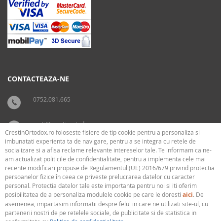
CONTACTEAZA-NE
0752.081.665
carti@crestinortodox.ro
CrestinOrtodox.ro foloseste fisiere de tip cookie pentru a personaliza si
imbunatati experienta ta de navigare, pentru a se integra cu retele de
socializare si a afisa reclame relevante intereselor tale. Te informam ca ne-
SUPORT
LEGAL
am actualizat politicile de confidentialitate, pentru a implementa cele mai
recente modificari propuse de Regulamentul (UE) 2016/679 privind protectia
persoanelor fizice în ceea ce priveste prelucrarea datelor cu caracter
› Cum livram
› Cookies
personal. Protectia datelor tale este importanta pentru noi si iti oferim
› Plati
› Termeni si conditii
posibilitatea de a personaliza modulele cookie pe care le doresti
aici
. De
› Politica de confidentialitate
asemenea, impartasim informatii despre felul in care ne utilizati site-ul, cu
partenerii nostri de pe retelele sociale, de publicitate si de statistica in