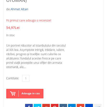
OTOMAN)
de
Ahmet Altan
Fii primul care adauga o recenzie!
54,97Lei
In stoc
Un portret năucitor al Istanbulului din secolul
al XIX-lea. Asymptote Intrigă, trădare, iubire,
război, progres și tradiție: sunt culorile ce
alcătuiesc fundalul acestei fresce pe care
prind viață poveștile unui ofițer din armata
otomană, ale...
Cantitate:
Adauga in cos