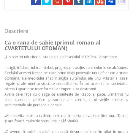
Descriere
Ca o rana de sabie (primul roman al
CVARTETULUI OTOMAN)
„Un portret năucitor al Istanbulului din secolul al XIX-lea." Asymptote
Intrigă, trădare, iubire, război, progres și tradiție: sunt culorile ce alcătuiesc
fundalul acestei fresce pe care prind viață poveștile unui ofițer din armata
otomană, ale medicului aflat în slujba sultanului, ale unui vlăstar al casei
regale și ale unei aristocrate seducătoare. În tot acest timp, societatea
căreia-i aparțin se transformă, iar imperiul se destramă.
Avem de-a face cu o saga ce amintește de Război și pace, urmărind nu
doar curentele politice și sociale ale vremii, ci și viețile erotice și
sentimentale ale personajelor sale.
„Ahmet Altan este una dintre cele mai importante voci din literatura Turciei
și are foarte multe de spus lumii." Elif Shafak
„O aventură epică magică, minunată despre un imperiu aflat în pragul