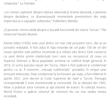
colapsului." La Stampa
„Un roman captivant despre iubirea obsesivă și tirania absolută, o poveste
despre decădere, ce dramatizează momentele premonitorii din viața
imperiului și a supușilor sultanului." Publishers Weekly
„O poveste remarcabilă despre o bucată fascinantă din istoria Turciei." The
Historical Novels Review
Ahmet Altan (1950) este unul dintre cei mai citiți prozatori turci, dar și un
jurnalist redutabil. A fost adus în fața instanței de cel puțin 100 de ori din
cauza opiniilor sale politice incomode și a stilului său direct. Este cunoscut
ca unul dintre primii intelectuali turci care au recunoscut că ceea ce
Imperiul Otoman a făcut populației armene se califică drept genocid. În
2016, în urma puciului eșuat din Turcia, Altan a fost judecat și condamnat
pentru ca ar fi transmis „mesaje subliminale" puciștilor în timpul unei
emisiuni televizate. Deși condamnat la închisoare pe viața, a fost eliberat în
aprilie 2021, prin decret al Curții Supreme de Apel a Turciei. Întreaga
corespondență îi este monitorizată și cenzurată. De la debutul din 1982,
Altan a publicat zece romane și opt volume de eseuri. În colecția Anansi.
World Fiction a apărut volumul de memorii Nu voi mai vedea lumea
niciodată.