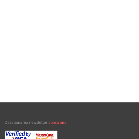
48,00Lei
Tragedia migratiilor si caderea imperiilor: Sfantul
Augustin si noi
Dezabonarea newsletter
apasa aici