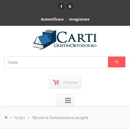
Autentificare
Inregistrare
0 Produse
Religie
Tâlcuire la Dumnezeiasca Liturghie