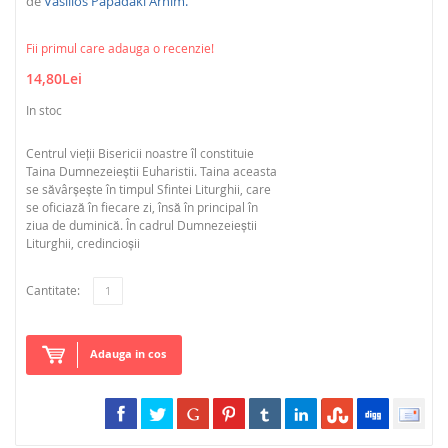
de
Vasilios Papadaki Arhim.
Fii primul care adauga o recenzie!
14,80Lei
In stoc
Centrul vieţii Bisericii noastre îl constituie
Taina Dumnezeieştii Euharistii. Taina aceasta
se săvârşeşte în timpul Sfintei Liturghii, care
se oficiază în fiecare zi, însă în principal în
ziua de duminică. În cadrul Dumnezeieştii
Liturghii, credincioşii
Cantitate:
Adauga in cos