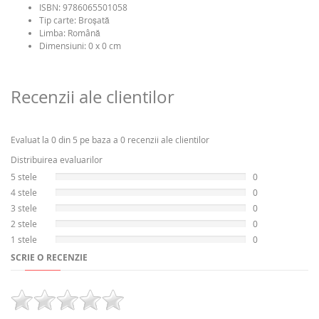
ISBN:
9786065501058
Tip carte:
Broşată
Limba:
Română
Dimensiuni: 0 x 0 cm
Recenzii ale clientilor
Evaluat la 0 din 5 pe baza a 0 recenzii ale clientilor
Distribuirea evaluarilor
5 stele
0
4 stele
0
3 stele
0
2 stele
0
1 stele
0
SCRIE O RECENZIE