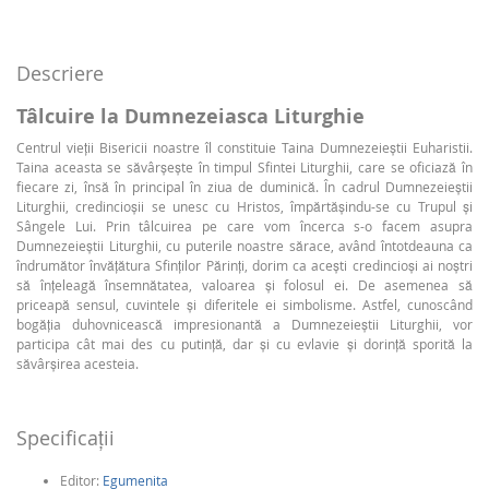
Descriere
Tâlcuire la Dumnezeiasca Liturghie
Centrul vieţii Bisericii noastre îl constituie Taina Dumnezeieştii Euharistii.
Taina aceasta se săvârşeşte în timpul Sfintei Liturghii, care se oficiază în
fiecare zi, însă în principal în ziua de duminică. În cadrul Dumnezeieştii
Liturghii, credincioşii se unesc cu Hristos, împărtăşindu-se cu Trupul şi
Sângele Lui. Prin tâlcuirea pe care vom încerca s-o facem asupra
Dumnezeieştii Liturghii, cu puterile noastre sărace, având întotdeauna ca
îndrumător învăţătura Sfinţilor Părinţi, dorim ca aceşti credincioşi ai noştri
să înţeleagă însemnătatea, valoarea şi folosul ei. De asemenea să
priceapă sensul, cuvintele şi diferitele ei simbolisme. Astfel, cunoscând
bogăţia duhovnicească impresionantă a Dumnezeieştii Liturghii, vor
participa cât mai des cu putinţă, dar şi cu evlavie şi dorinţă sporită la
săvârşirea acesteia.
Specificaţii
Editor:
Egumenita