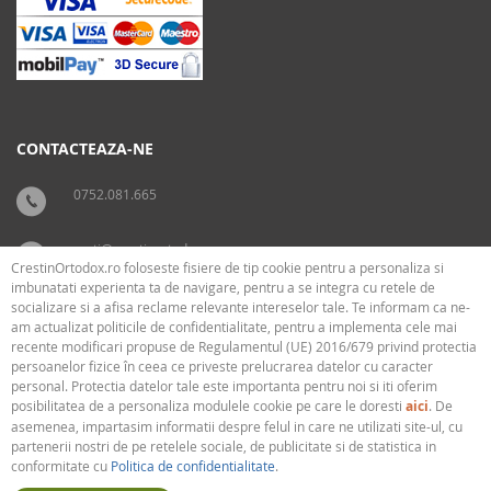
CONTACTEAZA-NE
0752.081.665
carti@crestinortodox.ro
CrestinOrtodox.ro foloseste fisiere de tip cookie pentru a personaliza si
imbunatati experienta ta de navigare, pentru a se integra cu retele de
socializare si a afisa reclame relevante intereselor tale. Te informam ca ne-
SUPORT
LEGAL
am actualizat politicile de confidentialitate, pentru a implementa cele mai
recente modificari propuse de Regulamentul (UE) 2016/679 privind protectia
persoanelor fizice în ceea ce priveste prelucrarea datelor cu caracter
› Cum livram
› Cookies
personal. Protectia datelor tale este importanta pentru noi si iti oferim
› Plati
› Termeni si conditii
posibilitatea de a personaliza modulele cookie pe care le doresti
aici
. De
› Politica de confidentialitate
asemenea, impartasim informatii despre felul in care ne utilizati site-ul, cu
partenerii nostri de pe retelele sociale, de publicitate si de statistica in
conformitate cu
Politica de confidentialitate
.