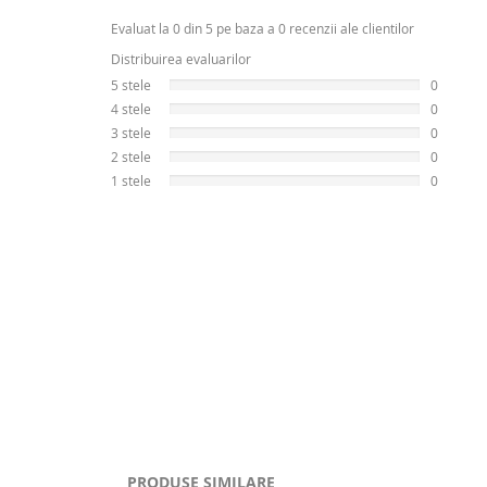
Evaluat la 0 din 5 pe baza a 0 recenzii ale clientilor
Distribuirea evaluarilor
5 stele
0
4 stele
0
3 stele
0
2 stele
0
1 stele
0
PRODUSE SIMILARE