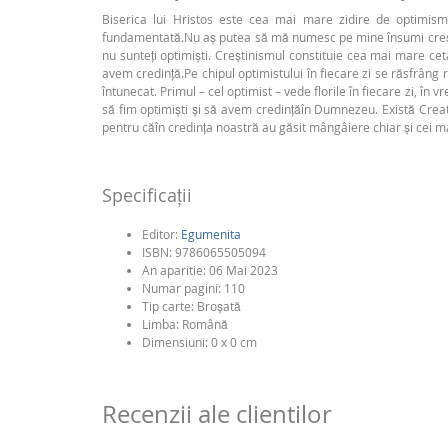
Biserica lui Hristos este cea mai mare zidire de optimism
fundamentată.Nu aș putea să mă numesc pe mine însumi creștin, da
nu sunteți optimiști. Creștinismul constituie cea mai mare 
avem credință.Pe chipul optimistului în fiecare zi se răsfrâng ra
întunecat. Primul – cel optimist – vede florile în fiecare zi, în
să fim optimiști și să avem credințăîn Dumnezeu. Există Creato
pentru căîn credința noastră au găsit mângâiere chiar și cei ma
Specificaţii
Editor:
Egumenita
ISBN:
9786065505094
An aparitie:
06 Mai 2023
Numar pagini:
110
Tip carte:
Broşată
Limba:
Română
Dimensiuni: 0 x 0 cm
Recenzii ale clientilor