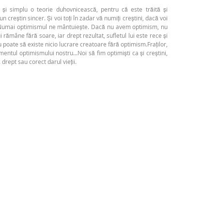
și simplu o teorie duhovnicească, pentru că este trăită și
creștin sincer. Și voi toți în zadar vă numiți creștini, dacă voi
l. Numai optimismul ne mântuiește. Dacă nu avem optimism, nu
i rămâne fără soare, iar drept rezultat, sufletul lui este rece și
Nu poate să existe nicio lucrare creatoare fără optimism.Fraților,
ntul optimismului nostru...Noi să fim optimiști ca și creștini,
drept sau corect darul vieții.