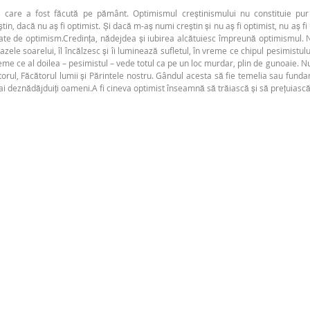
 care a fost făcută pe pământ. Optimismul creștinismului nu constituie pur 
că nu aș fi optimist. Și dacă m-aș numi creștin și nu aș fi optimist, nu aș fi un 
cetate de optimism.Credința, nădejdea și iubirea alcătuiesc împreună optimismu
zele soarelui, îl încălzesc și îi luminează sufletul, în vreme ce chipul pesimistulu
 vreme ce al doilea – pesimistul – vede totul ca pe un loc murdar, plin de gunoaie. 
rul, Făcătorul lumii și Părintele nostru. Gândul acesta să fie temelia sau fundame
i deznădăjduiți oameni.A fi cineva optimist înseamnă să trăiască și să prețuiască 