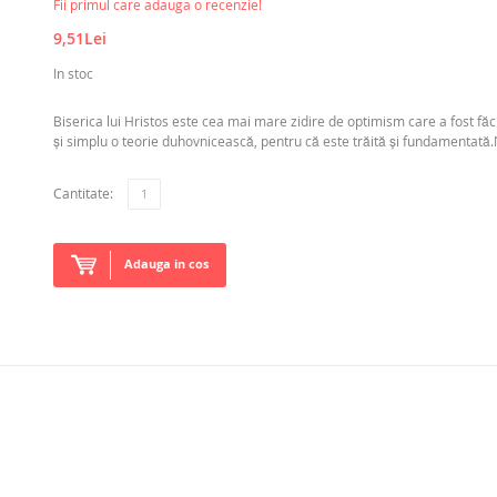
Fii primul care adauga o recenzie!
9,51Lei
In stoc
Biserica lui Hristos este cea mai mare zidire de optimism care a fost fă
și simplu o teorie duhovnicească, pentru că este trăită și fundamentat
Cantitate:
Adauga in cos