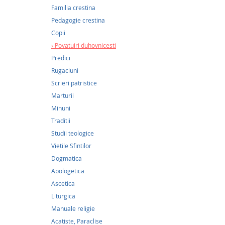
Familia crestina
Pedagogie crestina
Copii
Povatuiri duhovnicesti
Predici
Rugaciuni
Scrieri patristice
Marturii
Minuni
Traditii
Studii teologice
13,7
Vietile Sfintilor
Bucuri
Dogmatica
Apologetica
13,74Le
Ascetica
Liturgica
Oare ce
fericiți
Manuale religie
când si
Acatiste, Paraclise
Atunci 