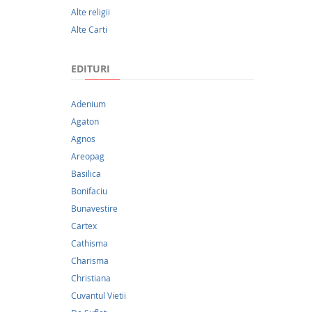
iubim d
Alte religii
care să 
Alte Carti
EDITURI
Adenium
Agaton
Agnos
Areopag
Basilica
Bonifaciu
Bunavestire
Cartex
Cathisma
Charisma
Christiana
Cuvantul Vietii