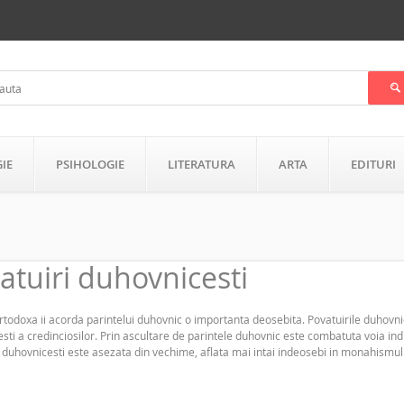
GIE
PSIHOLOGIE
LITERATURA
ARTA
EDITURI
atuiri duhovnicesti
ortodoxa ii acorda parintelui duhovnic o importanta deosebita. Povatuirile duhovnic
sti a credinciosilor. Prin ascultare de parintele duhovnic este combatuta voia ind
i duhovnicesti este asezata din vechime, aflata mai intai indeosebi in monahismul 