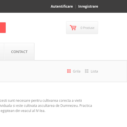
Autentificare
Inregistrare
0 Produse
CONTACT
Grila
Lista
esti sunt necesare pentru cultivarea corecta a vietii
ividuala si este cultivata ascultarea de Dumnezeu. Practica
egiptean din veacul al IV-lea.