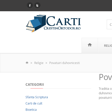
RELI
Religie
Povatuiri duhovnicesti
Pov
CATEGORII
Traditia 
duhovnice
Sfanta Scriptura
povatuiri
Carti de cult
Bioetica