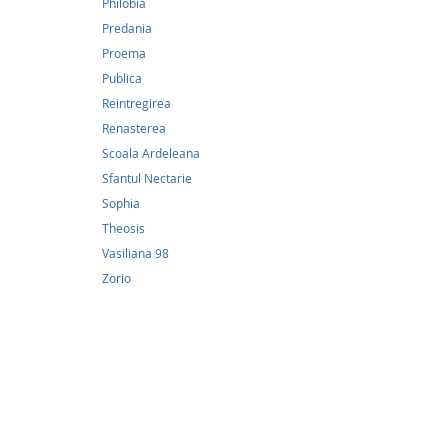
Philobia
Predania
Proema
Publica
Reintregirea
Renasterea
Scoala Ardeleana
Sfantul Nectarie
9,51
Sophia
Theosis
Orfani
Vasiliana 98
9,51Lei
Zorio
O poves
citeste 
astepta
greu de
traim, 
al Maic