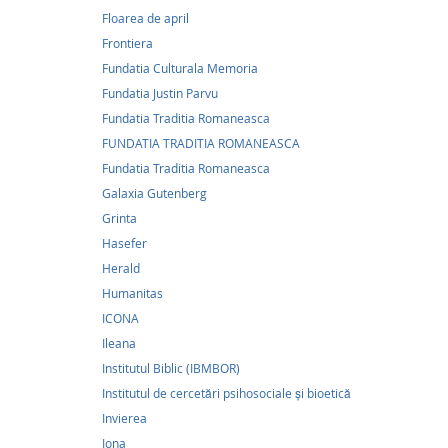
Floarea de april
Arhiman
Frontiera
Cum să 
Fundatia Culturala Memoria
lipseșt
Fundatia Justin Parvu
Arhiepis
Ierosch
Fundatia Traditia Romaneasca
ne prin
FUNDATIA TRADITIA ROMANEASCA
Nani,
[..
Fundatia Traditia Romaneasca
Galaxia Gutenberg
Grinta
Publica
si copil
Hasefer
Herald
Humanitas
ICONA
Ileana
Institutul Biblic (IBMBOR)
Institutul de cercetări psihosociale şi bioetică
Invierea
Iona