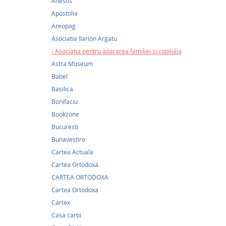
Anestis
Famili
Apostolia
16,91Le
Areopag
Asociatia Ilarion Argatu
Sfântul
raiul d
Asociatia pentru apararea familiei si copilului
Gheorg
Astra Museum
fosta st
Babel
au făcu
Belgica
Basilica
cunoaș
Bonifaciu
Bookzone
Bucuresti
Publica
Bunavestire
si copil
Cartea Actuala
Cartea Ortodoxa
CARTEA ORTODOXA
Cartea Ortodoxa
Cartex
Casa cartii