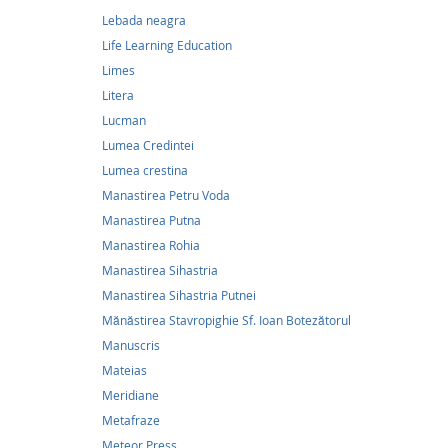
Lebada neagra
Life Learning Education
Limes
Litera
Lucman
12,0
Lumea Credintei
Lumea crestina
Famili
Manastirea Petru Voda
12,00Le
Manastirea Putna
Manastirea Rohia
Părinte
Manastirea Sihastria
Ce este
Sfântul 
Manastirea Sihastria Putnei
îndumnez
Mănăstirea Stavropighie Sf. Ioan Botezătorul
Rarău - 
(I) Cum 
Manuscris
de
[...]
Mateias
Meridiane
Metafraze
Publica
Meteor Press