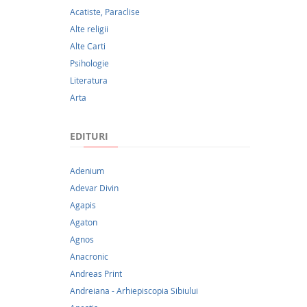
Acatiste, Paraclise
Alte religii
Publica
Alte Carti
si copil
Psihologie
Literatura
Arta
EDITURI
Adenium
Adevar Divin
Agapis
Agaton
Agnos
Anacronic
Andreas Print
16,9
Andreiana - Arhiepiscopia Sibiului