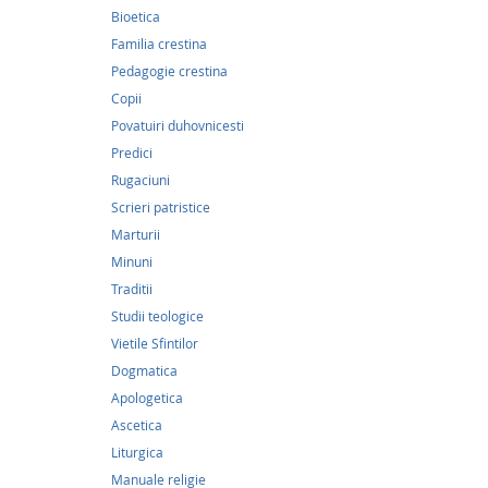
Bioetica
Familia crestina
Pedagogie crestina
Copii
Povatuiri duhovnicesti
Predici
Rugaciuni
Scrieri patristice
17,9
Marturii
Famili
Minuni
Traditii
17,97Le
Studii teologice
Vietile Sfintilor
Cuprins 
Ziua Do
Dogmatica
Dumneze
Apologetica
Gheorgh
Ascetica
Sorocea
frați;„H
Liturgica
moartea
Manuale religie