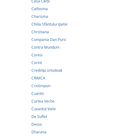
Casa Cărții
Cathisma
Charisma
Chilia Sfântului Ipatie
Christiana
Compania Dan Puric
Contra Mundum
16,9
Coresi
Corint
Famili
Credinţa ortodoxă
CRIMCA
16,91Le
Cristimpuri
Cuviosu
Cuantic
dăruit 
Curtea Veche
Virgili
Sperche
Cuvantul Vietii
Sfințit-
De Suflet
cu drag
Deisis
Dharana