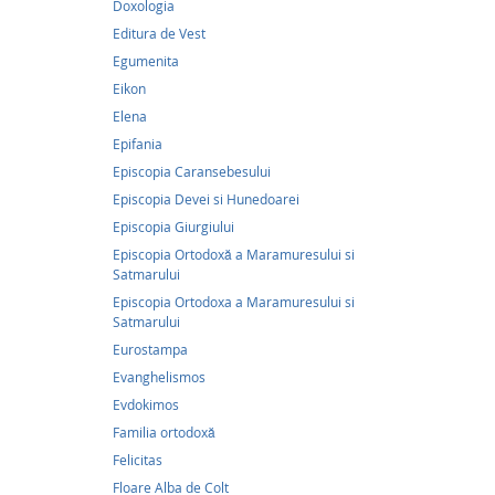
Doxologia
Publica
si copil
Editura de Vest
Egumenita
Eikon
Elena
Epifania
Episcopia Caransebesului
Episcopia Devei si Hunedoarei
Episcopia Giurgiului
Episcopia Ortodoxă a Maramuresului si
Satmarului
Episcopia Ortodoxa a Maramuresului si
Satmarului
Eurostampa
Evanghelismos
Evdokimos
14,5
Familia ortodoxă
Famili
Felicitas
Floare Alba de Colt
14,50Le