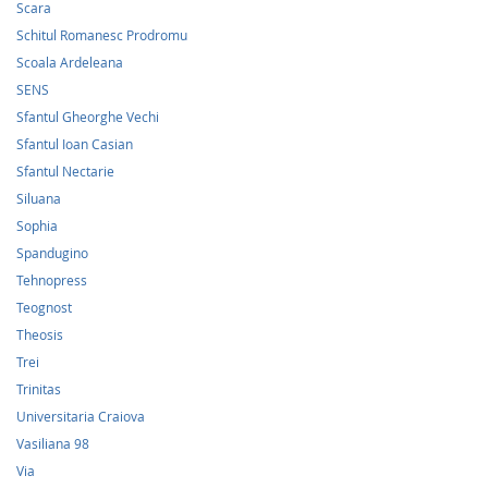
Scara
Schitul Romanesc Prodromu
Scoala Ardeleana
SENS
Sfantul Gheorghe Vechi
Sfantul Ioan Casian
Sfantul Nectarie
Siluana
Sophia
Spandugino
Tehnopress
Teognost
Theosis
Trei
Trinitas
Universitaria Craiova
Vasiliana 98
Via