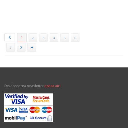
Publicat:
Reintregirea
1
2
3
4
5
6
7
Dezabonarea newsletter
apasa aici