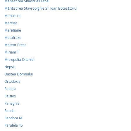
Manastirea Sihastria Putnei
Mănăstirea Stavropighie Sf. Ioan Botezătorul
Manuscris
Mateias
Meridiane
Metafraze
Meteor Press
Miriam T
Mitropolia Olteniei
Nepsis
Oastea Domnului
Ortodoxia
Paideia
Paisios
Panaghia
Panda
Pandora M
Paralela 45