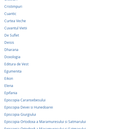
Cristimpuri
Cuantic
Curtea Veche
Cuvantul Vietii
De Suflet
Deisis
Dharana
Doxologia
Editura de Vest
Egumenita
Eikon
Elena
Epifania
Episcopia Caransebesului
Episcopia Devei si Hunedoarei
Episcopia Giurgiului
Episcopia Ortodoxa a Maramuresului si Satmarului
Episcopia Ortodoxă a Maramuresului si Satmarului