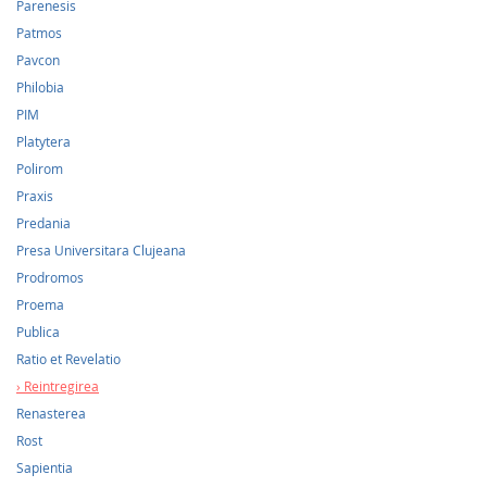
Parenesis
Patmos
Pavcon
Philobia
PIM
Platytera
Polirom
Praxis
Predania
Presa Universitara Clujeana
Prodromos
Proema
Publica
Ratio et Revelatio
Reintregirea
Renasterea
Rost
Sapientia