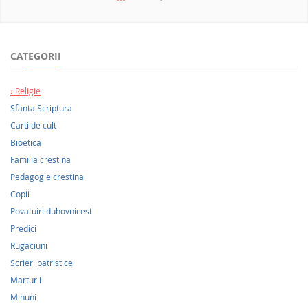
NOUTATI 2026
CATEGORII
Religie
Sfanta Scriptura
Carti de cult
Bioetica
Familia crestina
Pedagogie crestina
Copii
Povatuiri duhovnicesti
Predici
Rugaciuni
Scrieri patristice
Marturii
Minuni