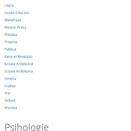
Litera
Lizuka Educativ
Metafraze
Meteor Press
Philobia
Proema
Publica
Ratio et Revelatio
Școala Ardeleană
Scoala Ardeleana
Seneca
Sophia
Trei
Vellant
Vremea
Psihologie