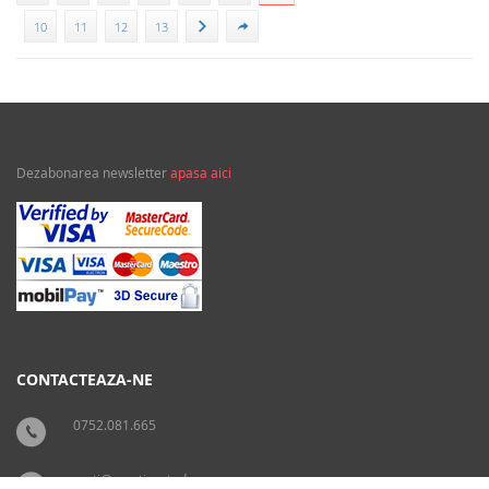
10
11
12
13
Dezabonarea newsletter
apasa aici
CONTACTEAZA-NE
0752.081.665
carti@crestinortodox.ro