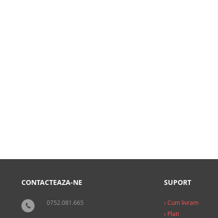
CONTACTEAZA-NE
SUPORT
0752.081.665
› Cum livram
› Plati