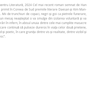
bel pentru Literatură, 2024 Cel mai recent roman semnat de Han
 primit în Coreea de Sud premiile literare Daesan și Kim Man-
 Mii de trunchiuri de copaci, negri și goi ca pietrele funerare,
r un mesaj neașteptat o va smulge din izolarea voluntară și va
râri în infern, în abisul unuia dintre cele mai cumplite masacre
 și care continuă să pulseze dureros în viața celor două prietene,
oetic, în care granița dintre vis și realitate, dintre vizibil și
esc“.