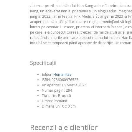
„Intensa proză poetică a lui Han Kang aduce în prim-plan trau
Kang, un adevărat imn al prieteniei și un elogiu adus imaginaț
jung în 2022, iar în Franța, Prix Médicis Étranger în 2023 și P
acoperiți de zăpadă, și fluxul care crește, amenințând să îng
întrerupe coșmarul: Inseon, prietena ei internată în spital, o 
pe care le-a cunoscut Coreea: treizeci de mii de civili uciși și 
reflectând chinurile prin care a trecut mama lui Inseon. Han Kan
invizibil se estompează până aproape de dispariție. Un roman pe
Specificaţii
Editor:
Humanitas
ISBN:
9786060976523
An aparitie:
15 Martie 2025
Numar pagini:
294
Tip carte:
Broşată
Limba:
Română
Dimensiuni: 0 x 0 cm
Recenzii ale clientilor