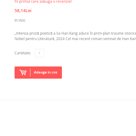
Fii primul care adauga o recenzie!
58,14Lei
In stoc
„Intensa proză poetică a lui Han Kang aduce în prim-plan traume istorice și
Nobel pentru Literatură, 2024 Cel mai recent roman semnat de Han Kang,
Cantitate:
Adauga in cos