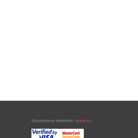
89,86Lei
Ecoul padurii
Dezabonarea newsletter
apasa aici