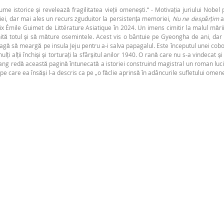
me istorice și revelează fragilitatea vieții omenești.“ - Motivația juriului No
iei, dar mai ales un recurs zguduitor la persistența memoriei,
Nu ne despărțim
a
rix Émile Guimet de Littérature Asiatique în 2024. Un imens cimitir la malul mării.
hită totul și să măture osemintele. Acest vis o bântuie pe Gyeongha de ani, da
roagă să meargă pe insula Jeju pentru a-i salva papagalul. Este începutul unei cobo
mulți alții închiși și torturați la sfârșitul anilor 1940. O rană care nu s-a vindecat
g redă această pagină întunecată a istoriei construind magistral un roman lucid și p
 care ea însăși l-a descris ca pe „o făclie aprinsă în adâncurile sufletului omen