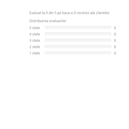
Evaluat la 0 din 5 pe baza a 0 recenzii ale clientilor
Distribuirea evaluarilor
5 stele
0
4 stele
0
3 stele
0
2 stele
0
1 stele
0