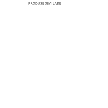
PRODUSE SIMILARE
46,00Lei
Cautand rasaritul la Vacaresti. Povestea femeii car