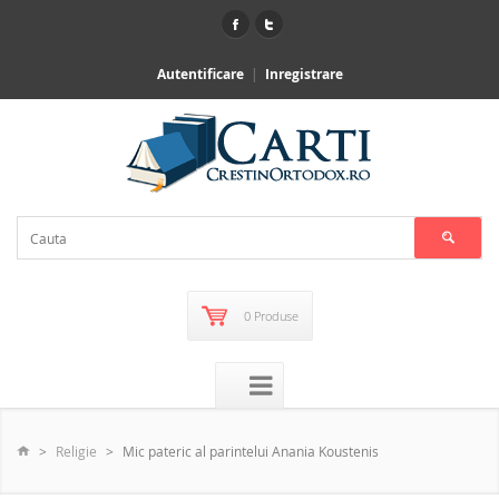
Autentificare
Inregistrare
0 Produse
Religie
Mic pateric al parintelui Anania Koustenis