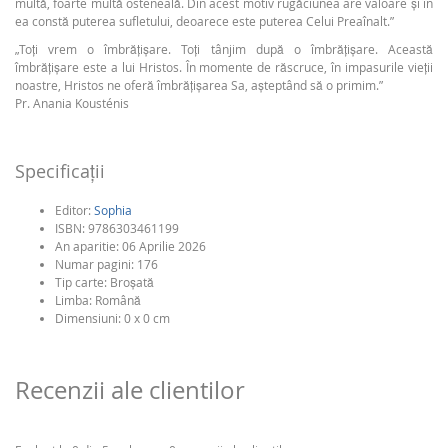
multă, foarte multă osteneală. Din acest motiv rugăciunea are valoare și în
ea constă puterea sufletului, deoarece este puterea Celui Preaînalt.”
„Toți vrem o îmbrățișare. Toți tânjim după o îmbrățișare. Această
îmbrățișare este a lui Hristos. În momente de răscruce, în impasurile vieții
noastre, Hristos ne oferă îmbrățișarea Sa, așteptând să o primim.”
Pr. Anania Kousténis
Specificaţii
Editor:
Sophia
ISBN:
9786303461199
An aparitie:
06 Aprilie 2026
Numar pagini:
176
Tip carte:
Broşată
Limba:
Română
Dimensiuni: 0 x 0 cm
Recenzii ale clientilor