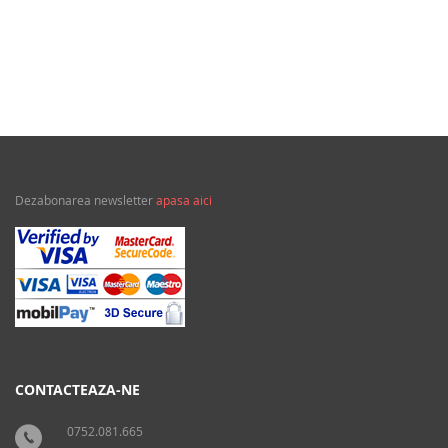
Tragedia migratiilor si caderea imperiilor: Sfantul
Augustin si noi
Dezabonarea newsletter
apasa aici
CONTACTEAZA-NE
0752.081.665