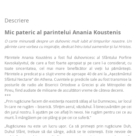
Descriere
Mic pateric al parintelui Anania Koustenis
O carte minunată despre un duhovnic mult iubit al timpurilor noastre. Un
părinte care vorbea cu inspirație, dedicat întru totul oamenilor și lui Hristos.
Părintele Anania Kousténis a fost fiul duhovnicesc al Sfântului Porfirie
Kavsokalyvitul, de care a fost foarte apropiat și pe care l-a considerat, cu
toate sinceritatea, cel mai mare binefăcător al vieții lui pământești.
Părintele a predicat și a slujit vreme de aproape 40 de ani la „Așezământul
Sfântul Nectarie” din Athena. Cuvintele și predicile sale au fost transmise la
posturile de radio ale Bisericii Ortodoxe a Greciei și ale Mitropoliei de
Pireu, fiind audiate de milioane de ascultători vreme de câteva decenii.
***
„Prin rugăciune facem din existența noastră sălaș al lui Dumnezeu, iar locul
în care ne rugăm – biserică. Sfințim aerul, văzduhul. Îi binecuvântăm pe cei
din jurul nostru. Îi ajutăm pe cei aflați în nevoi. Ne rugăm pentru cei ce au
murit. Îi mângâiem pe cei plâng și pe cei ce suferă.”
„Rugăciunea nu este un lucru ușor. Ca să primești prin rugăciune Duh,
Duhul Sfânt, trebuie să dai sânge, adică se te ostenești. Este nevoie de