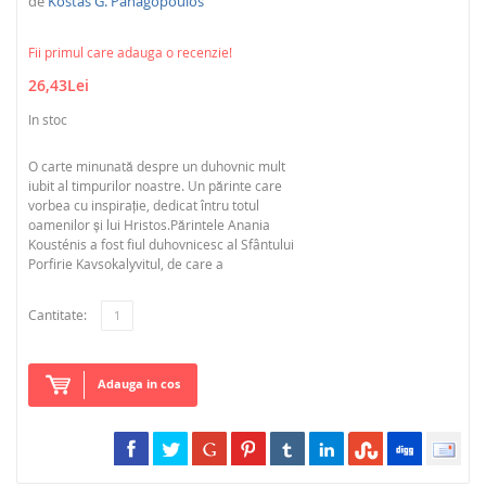
de
Kostas G. Panagopoulos
Fii primul care adauga o recenzie!
26,43Lei
In stoc
O carte minunată despre un duhovnic mult
iubit al timpurilor noastre. Un părinte care
vorbea cu inspirație, dedicat întru totul
oamenilor și lui Hristos.Părintele Anania
Kousténis a fost fiul duhovnicesc al Sfântului
Porfirie Kavsokalyvitul, de care a
Cantitate:
Adauga in cos