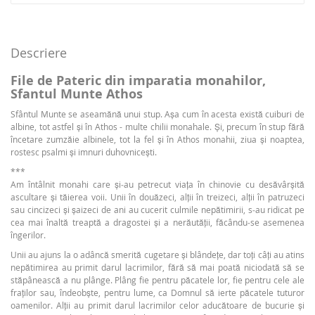
Descriere
File de Pateric din imparatia monahilor,
Sfantul Munte Athos
Sfântul Munte se aseamănă unui stup. Așa cum în acesta există cuiburi de
albine, tot astfel şi în Athos - multe chilii monahale. Şi, precum în stup fără
încetare zumzăie albinele, tot la fel şi în Athos monahii, ziua şi noaptea,
rostesc psalmi şi imnuri duhovniceşti.
***
Am întâlnit monahi care şi‑au petrecut viaţa în chinovie cu desăvârşită
ascultare şi tăierea voii. Unii în douăzeci, alţii în treizeci, alţii în patruzeci
sau cincizeci şi șaizeci de ani au cucerit culmile nepătimirii, s‑au ridicat pe
cea mai înaltă treaptă a dragostei şi a nerăutăţii, făcându‑se asemenea
îngerilor.
Unii au ajuns la o adâncă smerită cugetare şi blândeţe, dar toţi câţi au atins
ne­pătimirea au primit darul lacrimilor, fără să mai poată niciodată să se
stăpânească a nu plânge. Plâng fie pentru păcatele lor, fie pentru cele ale
fraţilor sau, îndeobște, pentru lume, ca Domnul să ierte păcatele tuturor
oamenilor. Alţii au primit darul lacrimilor celor aducătoare de bucurie şi