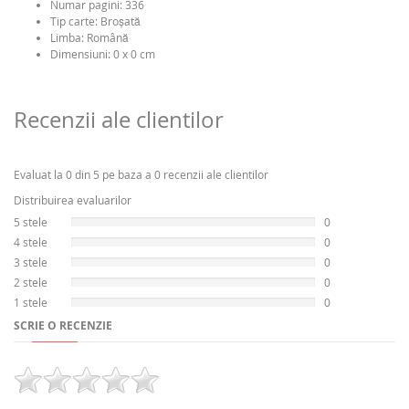
Numar pagini:
336
Tip carte:
Broşată
Limba:
Română
Dimensiuni: 0 x 0 cm
Recenzii ale clientilor
Evaluat la 0 din 5 pe baza a 0 recenzii ale clientilor
Distribuirea evaluarilor
5 stele
0
4 stele
0
3 stele
0
2 stele
0
1 stele
0
SCRIE O RECENZIE