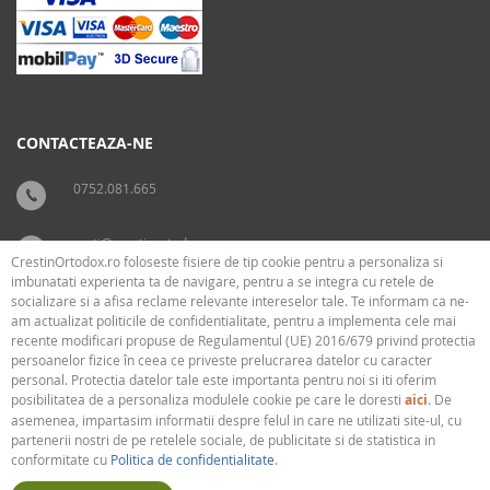
CONTACTEAZA-NE
0752.081.665
carti@crestinortodox.ro
CrestinOrtodox.ro foloseste fisiere de tip cookie pentru a personaliza si
imbunatati experienta ta de navigare, pentru a se integra cu retele de
socializare si a afisa reclame relevante intereselor tale. Te informam ca ne-
SUPORT
LEGAL
am actualizat politicile de confidentialitate, pentru a implementa cele mai
recente modificari propuse de Regulamentul (UE) 2016/679 privind protectia
persoanelor fizice în ceea ce priveste prelucrarea datelor cu caracter
› Cum livram
› Cookies
personal. Protectia datelor tale este importanta pentru noi si iti oferim
› Plati
› Termeni si conditii
posibilitatea de a personaliza modulele cookie pe care le doresti
aici
. De
› Politica de confidentialitate
asemenea, impartasim informatii despre felul in care ne utilizati site-ul, cu
partenerii nostri de pe retelele sociale, de publicitate si de statistica in
conformitate cu
Politica de confidentialitate
.