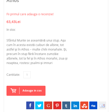
Athos
Fii primul care adauga o recenzie!
63,43Lei
In stoc
Sfântul Munte se aseamănă unui stup. Așa
cum în acesta există cuiburi de albine, tot
astfel şi în Athos – multe chilii monahale. Şi,
precum în stup fără încetare zumzăie
albinele, tot la fel şi în Athos monahii, ziua şi
noaptea, rostesc psalmi şi imnuri
Cantitate:
Adauga in cos