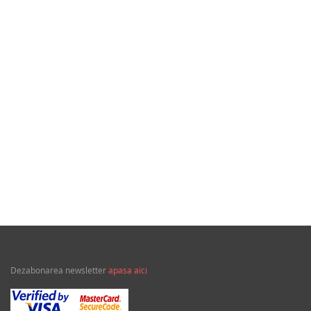
48,00Lei
Tragedia migratiilor si caderea imperiilor: Sfantul
Augustin si noi
Dezabonarea newsletter
apasa aici