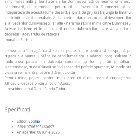
simt marea milă şi bunătate ale lui Dumnezeu față de neamul omenesc.
Lăcrimează, de asemenea, pentru că i‑a învrednicit Dumnezeu să se
îndepărteze de această lume deşartă şi plină de griji şi să ajungă la limanul
cel liniştit al vieţii monahale. Alții au primit darul prorociei, al descoperirilor
şi al vederilor duhovnicești, iar alţii - harisma răpirii minţii către Dumnezeu.
Aceste harisme ei le descoperă numai duhovnicilor, care au au darul
deosebirii adevărului de rătăcire.
monahul Partenie
Lumea asta întreagă, dacă se mai poate ține, e pentru că se sprijină pe
rugăciunile Muntelui Sfânt. Pe când lumea stă la adâncul nopții culcată în
moliciunea patului, în dulceața somnului, și furii și răii și tâlharii
blestemățesc, și desfrânații se îndulcesc din poftele spurcate, Muntele stă
treaz și se închină și bate mătănii: cu oftări.
Pentru mine, pentru neamul meu, cred că e mai rodnică cunoașterea
Athosului decât a oricărui loc din Apus.
ieroschimonahul Daniil Sandu Tudor
Specificaţii
Editor:
Sophia
ISBN:
9786303460697
An aparitie:
08 Iunie 2025