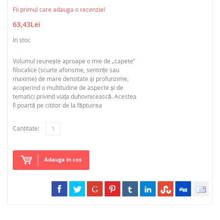
Fii primul care adauga o recenzie!
63,43Lei
In stoc
Volumul reunește aproape o mie de „capete”
filocalice (scurte aforisme, sentințe sau
maxime) de mare densitate și profunzime,
acoperind o multitudine de aspecte și de
tematici privind viața duhovnicească. Acestea
îl poartă pe cititor de la făptuirea
Cantitate:
Adauga in cos