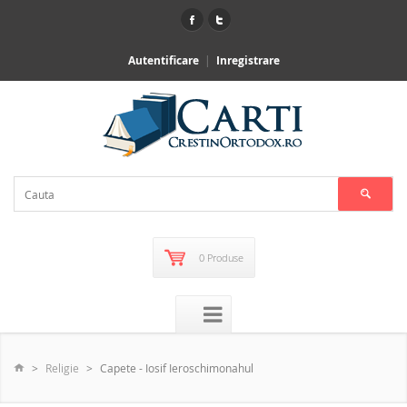
Autentificare
Inregistrare
0 Produse
Religie
Capete - Iosif Ieroschimonahul