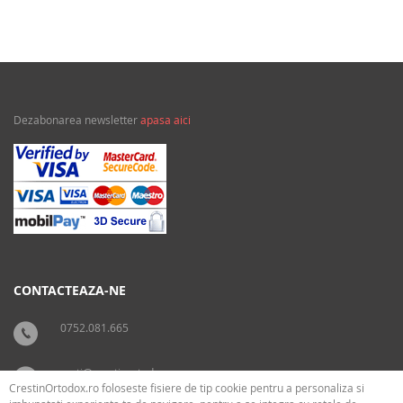
Dezabonarea newsletter
apasa aici
CONTACTEAZA-NE
0752.081.665
carti@crestinortodox.ro
CrestinOrtodox.ro foloseste fisiere de tip cookie pentru a personaliza si