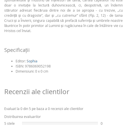
spontaneitate și mustind de înțelesuri de taină, cartea capetelor nu este
doar o invitație la lectură duhovnicească, ci, deopotrivă, un îndemn
stăruitor adresat fiecăruia dintre noi de a se apropia - cu trezvie, „cu
credință și cu dragoste”, dar și „cu cutremur” sfânt (Flp. 2, 12) - de taina
Crucii și a Învierii, singura capabilă să prefacă suferința și umbrele noastre
lăuntrice în potir primitor al Luminii și rugăciunea în cale de întâlnire vie cu
Hristos cel înviat.
Specificaţii
Editor:
Sophia
ISBN:
9786069052198
Dimensiuni: 0 x 0 cm
Recenzii ale clientilor
Evaluat la 0 din 5 pe baza a 0 recenzii ale clientilor
Distribuirea evaluarilor
5 stele
0