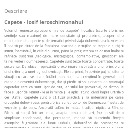
Descriere
Capete - Iosif Ieroschimonahul
Volumul reunește aproape o mie de „capete” filocalice (scurte aforisme,
sentințe sau maxime) de mare densitate și profunzime, acoperind o
multitudine de aspecte și de tematici privind viața duhovnicească. Acestea
îl poartă pe cititor de la făptuirea practică a virtuților pe treptele curățirii
inimii, însoțindu-l, în cele din urmă, până la pregustarea celor mai înalte și
rafinate subțirimi „teologice, mistagogice, contemplative, gnostice” ale
tainei vederii dumnezeiești. Capetele sunt texte foarte concentrate, foarte
suculente. De obicei, reprezintă o exprimare inspirată a unui principiu, a
unui criteriu, a unei legi duhovnicești. Ele surprind, în cuvinte puține, diferite
situații cu care se poate întâlni monahul - sau creștinul în general - ori
etape ale devenirii duhovnicești, dar și piedici și soluționarea lor. Avantajul
capetelor este că sunt ușor de citit, iar stilul lor proverbial, de dicton, le
face și ușor de reținut - le ai în minte și le aplici atunci când împrejurările o
cer. Astfel, capetele sunt o călăuză practică și la îndemână pe calea
urcușului duhovnicesc pentru orice suflet iubitor de Dumnezeu, însetat de
veșnicie și de sens. Ancorată adânc în matca tradiției niptice a Sfinților
Părinți și scrisă într-un limbaj adaptat omului de azi, într-un stil de o
simplitate condensată, dar percutantă, menită să surprindă finețea
esențelor filigranate ale lumii Duhului, debordând de prospețime și