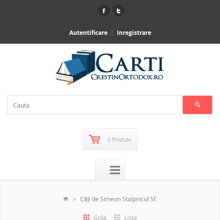
Autentificare
Inregistrare
0 Produse
Căţi de Simeon Stalpnicul Sf.
Grila
Lista