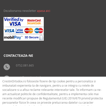
Dezabonarea newsletter
apasa aici
CONTACTEAZA-NE
0752.081.665
carti@crestinortodox.ro
CrestinOrtodox.ro foloseste fisiere de tip cookie pentru a personaliza si
imbunatati experienta ta de navigare, pentru a se integra cu retele de
socializare si a afisa reclame relevante intereselor tale. Te informam ca ne-
SUPORT
LEGAL
am actualizat politicile de confidentialitate, pentru a implementa cele mai
recente modificari propuse de Regulamentul (UE) 2016/679 privind protectia
persoanelor fizice în ceea ce priveste prelucrarea datelor cu caracter
› Cum livram
› Cookies