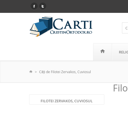
RELI
Căţi de Filotei Zervakos, Cuviosul
Fil
FILOTEI ZERVAKOS, CUVIOSUL