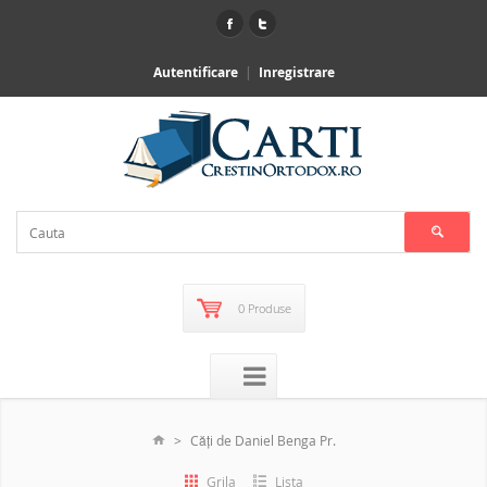
Autentificare
Inregistrare
0 Produse
Căţi de Daniel Benga Pr.
Grila
Lista