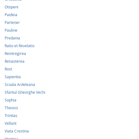
Otopeni
Paideia
Partener
Pauline
Predania
Ratio et Revelatio
Reintregirea
Renasterea
Rost
Sapientia
Scoala Ardeleana
Sfantul Gheorghe Vechi
Sophia
Theosis
Trinitas
Vellant
Viata Crestina
Vremea