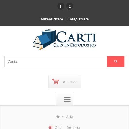
Autentificare
Inregistrare
0 Produse
Arta
Grila
Lista