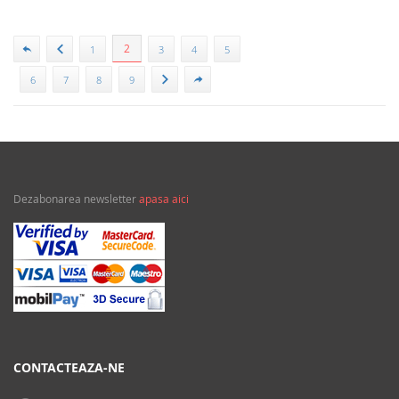
2
1
3
4
5
6
7
8
9
Dezabonarea newsletter
apasa aici
CONTACTEAZA-NE