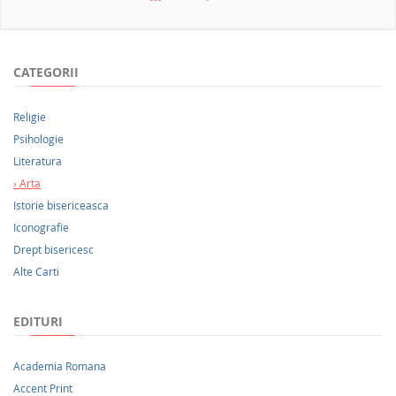
NOUTATI 2026
CATEGORII
Religie
Psihologie
Literatura
Arta
Istorie bisericeasca
Iconografie
Drept bisericesc
Alte Carti
EDITURI
Academia Romana
Accent Print