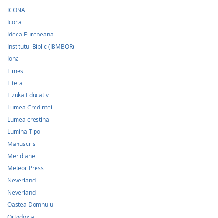
ICONA
Icona
Ideea Europeana
Institutul Biblic (IBMBOR)
Iona
Limes
Litera
Lizuka Educativ
Lumea Credintei
Lumea crestina
Lumina Tipo
Manuscris
Meridiane
Meteor Press
Neverland
Neverland
Oastea Domnului
Ortodoxia