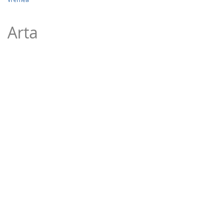
Arta
26,43Lei
Antim Ivireanul, Sfantul fara mormant